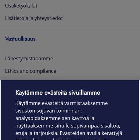
Osaketyökalut
Lisätietoja ja yhteystiedot
Vastuullisuus
Lähestymistapamme
Ethics and compliance
Raportointi ja yhteystiedot
Käytämme evästeitä sivuillamme
Ajankohtaista
Käytämme evästeitä varmistaaksemme
sivuston sujuvan toiminnan,
Rekrytointi
analysoidaksemme sen käyttöä ja
näyttääksemme sinulle sopivampaa sisältöä,
etuja ja tarjouksia. Evästeiden avulla kerättyjä
Uutishuone