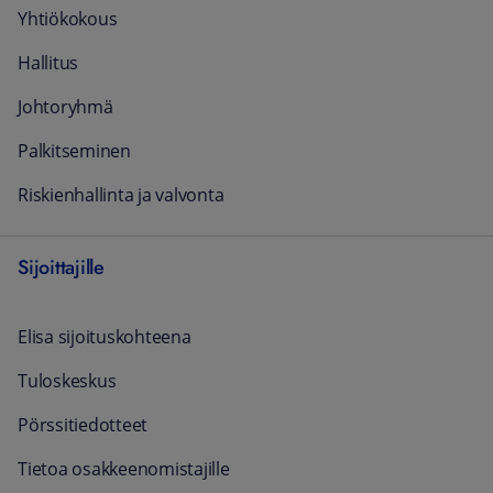
Yhtiökokous
Hallitus
Johtoryhmä
Palkitseminen
Riskienhallinta ja valvonta
Sijoittajille
Elisa sijoituskohteena
Tuloskeskus
Pörssitiedotteet
Tietoa osakkeenomistajille