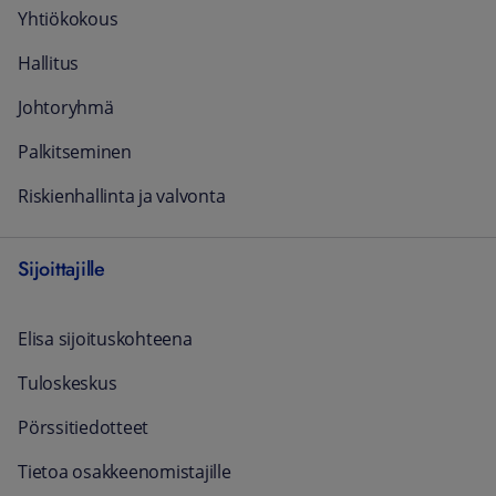
Yhtiökokous
Hallitus
Johtoryhmä
Palkitseminen
Riskienhallinta ja valvonta
Sijoittajille
Elisa sijoituskohteena
Tuloskeskus
Pörssitiedotteet
Tietoa osakkeenomistajille