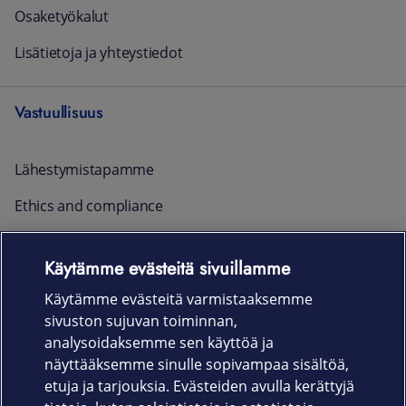
Osaketyökalut
Lisätietoja ja yhteystiedot
Vastuullisuus
Lähestymistapamme
Ethics and compliance
Raportointi ja yhteystiedot
Käytämme evästeitä sivuillamme
Ajankohtaista
Käytämme evästeitä varmistaaksemme
sivuston sujuvan toiminnan,
Rekrytointi
analysoidaksemme sen käyttöä ja
näyttääksemme sinulle sopivampaa sisältöä,
etuja ja tarjouksia. Evästeiden avulla kerättyjä
Uutishuone