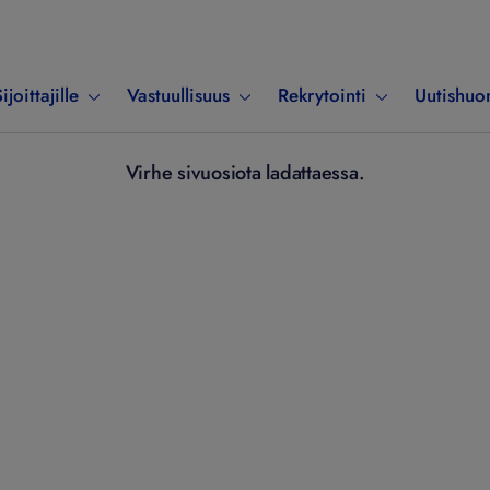
ijoittajille
Vastuullisuus
Rekrytointi
Uutishuo
Virhe sivuosiota ladattaessa.