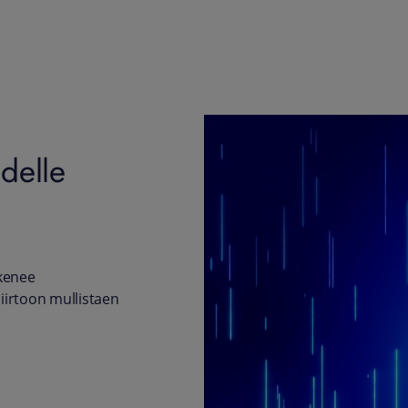
delle
ykenee
irtoon mullistaen