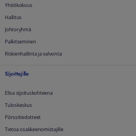
Yhtiökokous
Hallitus
Johtoryhmä
Palkitseminen
Riskienhallinta ja valvonta
Sijoittajille
Elisa sijoituskohteena
Tuloskeskus
Pörssitiedotteet
Tietoa osakkeenomistajille