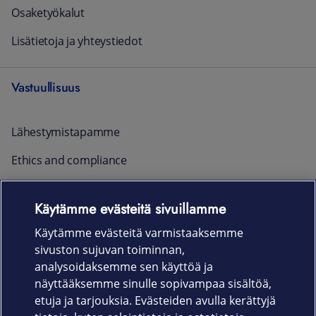
Osaketyökalut
Lisätietoja ja yhteystiedot
Vastuullisuus
Lähestymistapamme
Ethics and compliance
Raportointi ja yhteystiedot
Käytämme evästeitä sivuillamme
Ajankohtaista
Käytämme evästeitä varmistaaksemme
sivuston sujuvan toiminnan,
Rekrytointi
analysoidaksemme sen käyttöä ja
näyttääksemme sinulle sopivampaa sisältöä,
etuja ja tarjouksia. Evästeiden avulla kerättyjä
Uutishuone