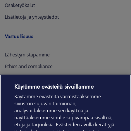
Osaketyökalut
Lisätietoja ja yhteystiedot
Vastuullisuus
Lähestymistapamme
Ethics and compliance
Raportointi ja yhteystiedot
Käytämme evästeitä sivuillamme
Ajankohtaista
Käytämme evästeitä varmistaaksemme
sivuston sujuvan toiminnan,
Rekrytointi
analysoidaksemme sen käyttöä ja
näyttääksemme sinulle sopivampaa sisältöä,
etuja ja tarjouksia. Evästeiden avulla kerättyjä
Uutishuone