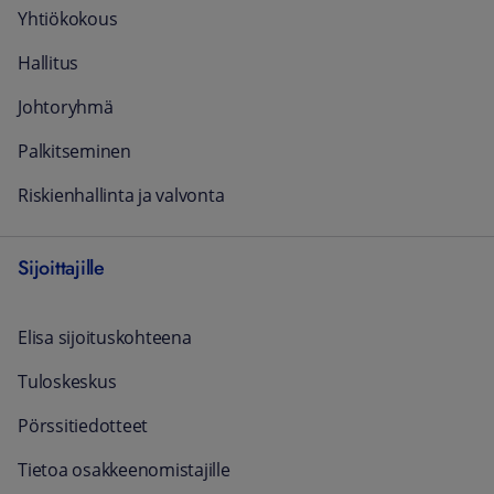
Yhtiökokous
Hallitus
Johtoryhmä
Palkitseminen
Riskienhallinta ja valvonta
Sijoittajille
Elisa sijoituskohteena
Tuloskeskus
Pörssitiedotteet
Tietoa osakkeenomistajille