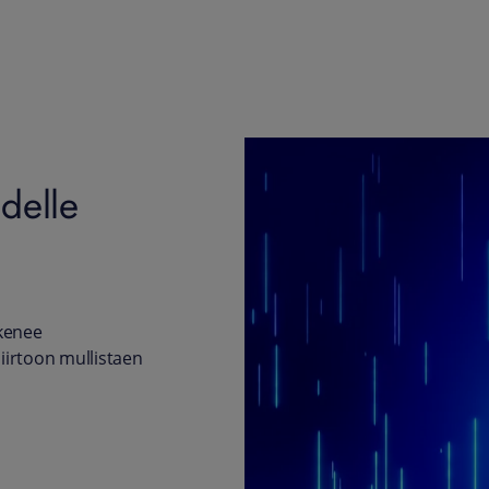
delle
ykenee
irtoon mullistaen