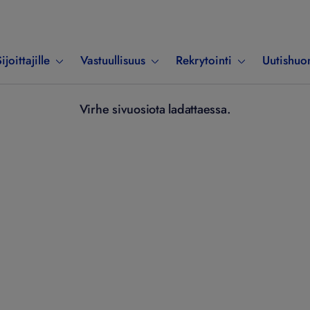
ijoittajille
Vastuullisuus
Rekrytointi
Uutishuo
Virhe sivuosiota ladattaessa.