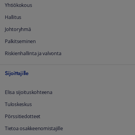
Yhtiökokous
Hallitus
Johtoryhmä
Palkitseminen
Riskienhallinta ja valvonta
Sijoittajille
Elisa sijoituskohteena
Tuloskeskus
Pörssitiedotteet
Tietoa osakkeenomistajille