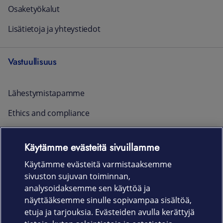
Osaketyökalut
Lisätietoja ja yhteystiedot
Vastuullisuus
Lähestymistapamme
Ethics and compliance
Raportointi ja yhteystiedot
Käytämme evästeitä sivuillamme
Ajankohtaista
Käytämme evästeitä varmistaaksemme
sivuston sujuvan toiminnan,
Rekrytointi
analysoidaksemme sen käyttöä ja
näyttääksemme sinulle sopivampaa sisältöä,
etuja ja tarjouksia. Evästeiden avulla kerättyjä
Uutishuone