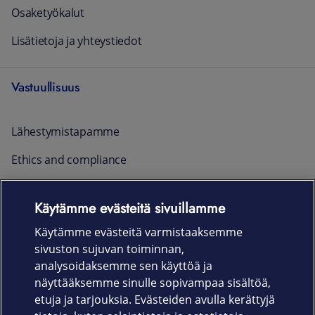
Osaketyökalut
Lisätietoja ja yhteystiedot
Vastuullisuus
Lähestymistapamme
Ethics and compliance
Raportointi ja yhteystiedot
Käytämme evästeitä sivuillamme
Ajankohtaista
Käytämme evästeitä varmistaaksemme
sivuston sujuvan toiminnan,
Rekrytointi
analysoidaksemme sen käyttöä ja
näyttääksemme sinulle sopivampaa sisältöä,
etuja ja tarjouksia. Evästeiden avulla kerättyjä
Uutishuone