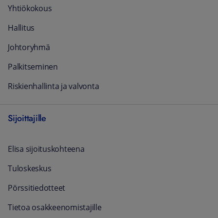
Yhtiökokous
Hallitus
Johtoryhmä
Palkitseminen
Riskienhallinta ja valvonta
Sijoittajille
Elisa sijoituskohteena
Tuloskeskus
Pörssitiedotteet
Tietoa osakkeenomistajille