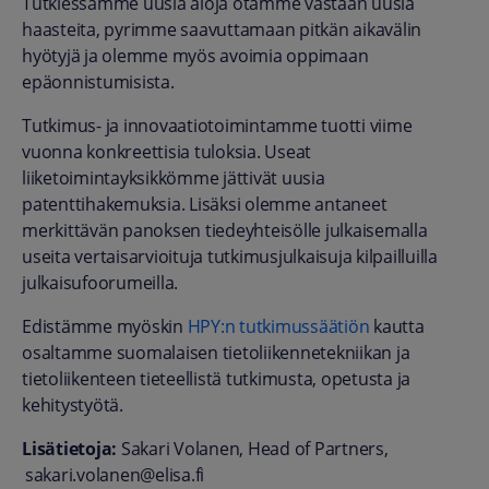
Tutkiessamme uusia aloja otamme vastaan uusia
haasteita, pyrimme saavuttamaan pitkän aikavälin
hyötyjä ja olemme myös avoimia oppimaan
epäonnistumisista.
Tutkimus- ja innovaatiotoimintamme tuotti viime
vuonna konkreettisia tuloksia. Useat
liiketoimintayksikkömme jättivät uusia
patenttihakemuksia. Lisäksi olemme antaneet
merkittävän panoksen tiedeyhteisölle julkaisemalla
useita vertaisarvioituja tutkimusjulkaisuja kilpailluilla
julkaisufoorumeilla.
Edistämme myöskin
HPY:n tutkimussäätiön
kautta
osaltamme suomalaisen tietoliikennetekniikan ja
tietoliikenteen tieteellistä tutkimusta, opetusta ja
kehitystyötä.
Lisätietoja:
Sakari Volanen, Head of Partners,
sakari.volanen@elisa.fi