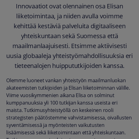
Innovaatiot ovat olennainen osa Elisan
liiketoimintaa, ja niiden avulla voimme
kehittää kestäviä palveluita digitaaliseen
yhteiskuntaan sekä Suomessa että
maailmanlaajuisesti. Etsimme aktiivisesti
uusia globaaleja yhteistyömahdollisuuksia eri
tieteenalojen huippututkijoiden kanssa.
Olemme luoneet vankan yhteistyön maailmanluokan
akateemisten tutkijoiden ja Elisan liiketoiminnan välille.
Viime vuosikymmenien aikana Elisa on solminut
kumppanuuksia yli 100 tutkijan kanssa useista eri
maista. Tutkimusyhteistyöllä on keskeinen rooli
strategisten päätöstemme vahvistamisessa, oivallusten
syventämisessä ja myönteisten vaikutusten
lisäämisessä sekä liiketoimintaan että yhteiskuntaan.