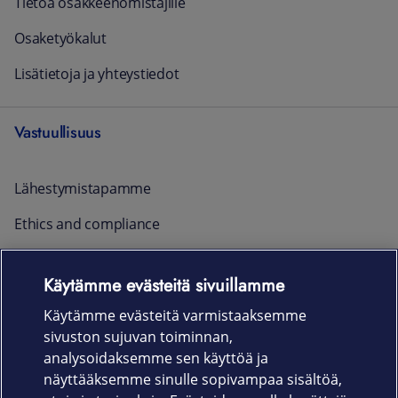
Tietoa osakkeenomistajille
Osaketyökalut
Lisätietoja ja yhteystiedot
Vastuullisuus
Lähestymistapamme
Ethics and compliance
Raportointi ja yhteystiedot
Käytämme evästeitä sivuillamme
Ajankohtaista
Käytämme evästeitä varmistaaksemme
sivuston sujuvan toiminnan,
Rekrytointi
analysoidaksemme sen käyttöä ja
näyttääksemme sinulle sopivampaa sisältöä,