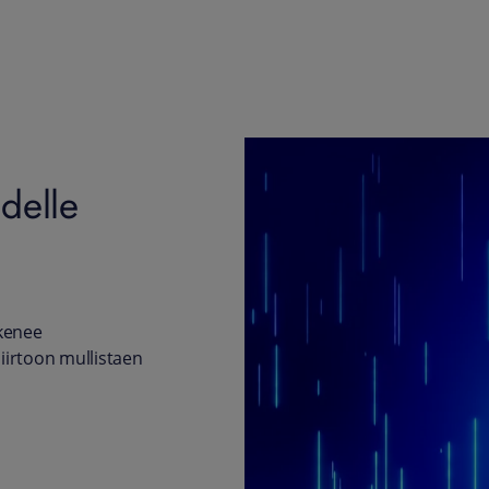
delle
ykenee
irtoon mullistaen