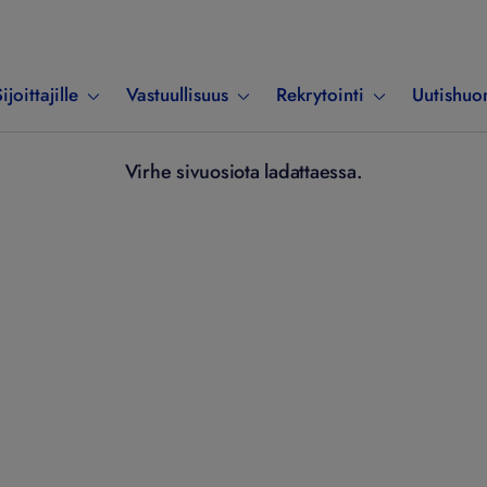
ijoittajille
Vastuullisuus
Rekrytointi
Uutishuo
Virhe sivuosiota ladattaessa.