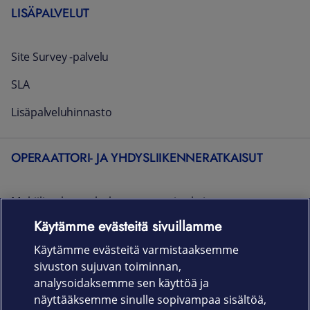
LISÄPALVELUT
Site Survey -palvelu
SLA
Lisäpalveluhinnasto
OPERAATTORI- JA YHDYSLIIKENNERATKAISUT
Mobiiliverkon palveluoperaattoriratkaisut
Käytämme evästeitä sivuillamme
Yhdysliikenneratkaisut
Käytämme evästeitä varmistaaksemme
Vapaasti vastaanotettavien kanavien lähettäminen Elisan
sivuston sujuvan toiminnan,
kaapeli-TV-ja IPTV-asiakkaille
analysoidaksemme sen käyttöä ja
näyttääksemme sinulle sopivampaa sisältöä,