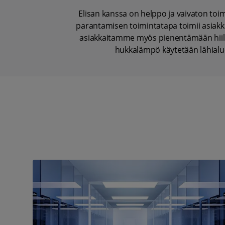
Elisan kanssa on helppo ja vaivaton toim
parantamisen toimintatapa toimii asiakk
asiakkaitamme myös pienentämään hiilij
hukkalämpö käytetään lähialue