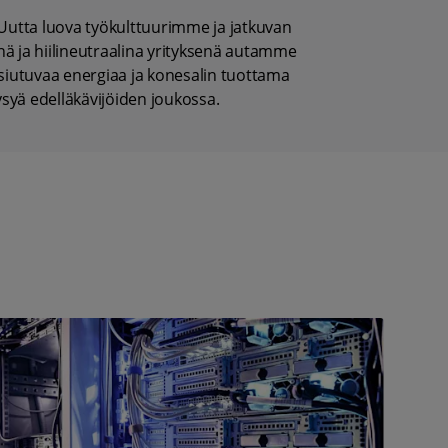
. Uutta luova työkulttuurimme ja jatkuvan
ä ja hiilineutraalina yrityksenä autamme
siutuvaa energiaa ja konesalin tuottama
syä edelläkävijöiden joukossa.