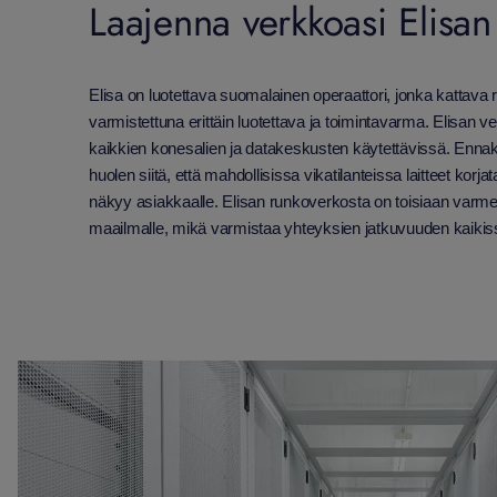
Laajenna verkkoasi Elisan
Elisa on luotettava suomalainen operaattori, jonka kattava
varmistettuna erittäin luotettava ja toimintavarma. Elisan
kaikkien konesalien ja datakeskusten käytettävissä. Ennak
huolen siitä, että mahdollisissa vikatilanteissa laitteet korj
näkyy asiakkaalle. Elisan runkoverkosta on toisiaan varm
maailmalle, mikä varmistaa yhteyksien jatkuvuuden kaikissa