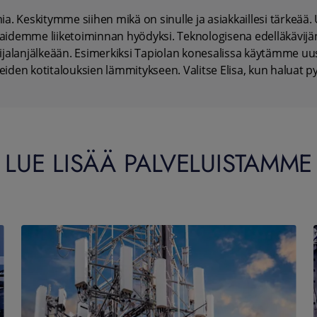
ia. Keskitymme siihen mikä on sinulle ja asiakkaillesi tärkeää
aidemme liiketoiminnan hyödyksi. Teknologisena edelläkävijän
alanjälkeään. Esimerkiksi Tapiolan konesalissa käytämme uu
iden kotitalouksien lämmitykseen. Valitse Elisa, kun haluat py
LUE LISÄÄ PALVELUISTAMME