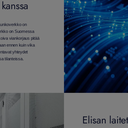
 kanssa
 runkoverkko on
 verkko on Suomessa
oiva viankorjaus pitää
ataan ennen kuin vika
entavat yhteydet
 tilanteissa.
Elisan laitet