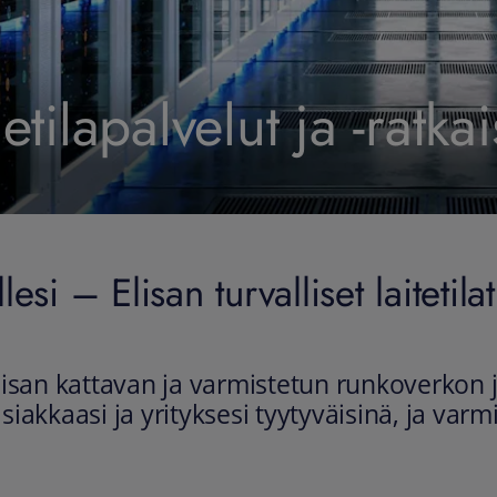
letilapalvelut ja -ratkai
lesi – Elisan turvalliset laitetil
Elisan kattavan ja varmistetun runkoverkon
asiakkaasi ja yrityksesi tyytyväisinä, ja var