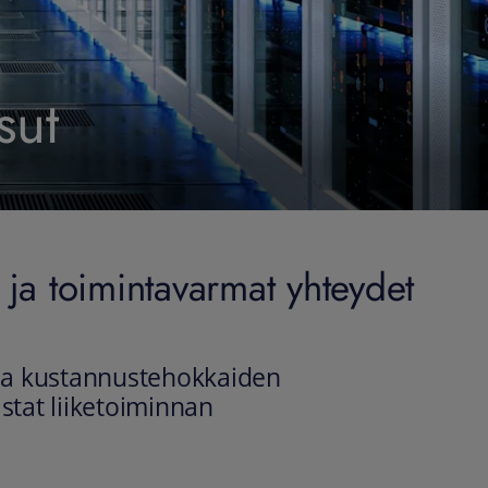
sut
at ja toimintavarmat yhteydet
 ja kustannustehokkaiden
mistat liiketoiminnan