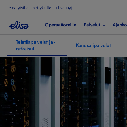
Yksityisille
Yrityksille
Elisa Oyj
Operaattoreille
Palvelut
Ajanko
Teletilapalvelut ja -
Konesalipalvelut
ratkaisut