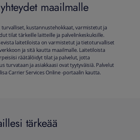
 yhteydet maailmalle
at turvalliset, kustannustehokkaat, varmistetut ja
ut tilat tärkeille laitteille ja palvelinkeskuksille.
ista laitetiloista on varmistetut ja tietoturvalliset
erkkoon ja sitä kautta maailmalle. Laitetiloista
peisiisi räätälöidyt tilat ja palvelut, jotta
us turvataan ja asiakkaasi ovat tyytyväisiä. Palvelut
lisa Carrier Services Online -portaalin kautta.
illesi tärkeää