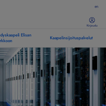
en
Kirjaudu
dyskaapeli Elisan
Kaapelinsijoituspalvelut
rkkoon