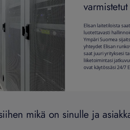
varmistetut
Elisan laitetiloista sa
luotettavasti hallinnoid
Ympäri Suomea sijaitsev
yhteydet Elisan runkov
saat juuri yrityksesi tar
liiketoimintasi jatkuvu
ovat käytössäsi 24/7 E
ihen mikä on sinulle ja asiakka