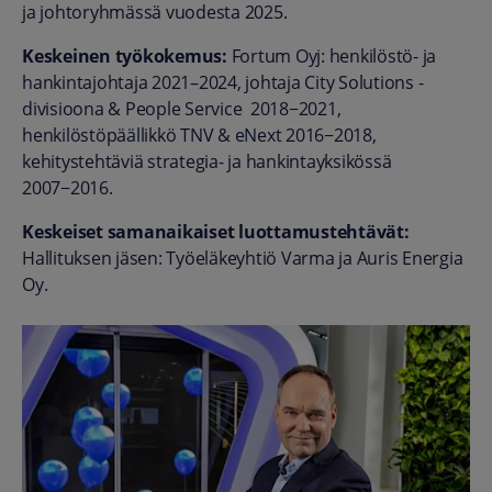
ja johtoryhmässä vuodesta 2025.
Keskeinen työkokemus:
Fortum Oyj: henkilöstö- ja
hankintajohtaja
2021–2024
, johtaja City Solutions -
divisioona & People Service 2018−2021,
henkilöstöpäällikkö TNV & eNext 2016−2018,
kehitystehtäviä strategia- ja hankintayksikössä
2007−2016.
Keskeiset samanaikaiset luottamustehtävät:
Hallituksen jäsen: Työeläkeyhtiö Varma ja Auris Energia
Oy.