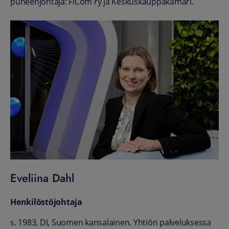
puheenjohtaja: FiCom ry ja Keskuskauppakamari.
Eveliina Dahl
Henkilöstöjohtaja
s. 1983, DI, Suomen kansalainen. Yhtiön palveluksessa