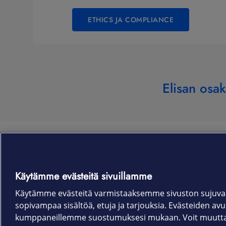
ETHICS JA COMPLIANCE
Elisan osak
Tietoa Elisasta
Hallinnointi
Käytämme evästeitä sivuillamme
Mitä teemme
Yhtiökokous
Käytämme evästeitä varmistaaksemme sivuston sujuvan
Innovointi
Hallitus
sopivampaa sisältöä, etuja ja tarjouksia. Evästeiden avull
kumppaneillemme suostumuksesi mukaan. Voit muuttaa 
Historia
Johtoryhmä