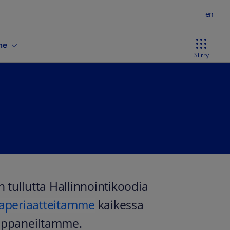
en
ne
Siirry
 tullutta Hallinnointikoodia
taperiaatteitamme
kaikessa
mppaneiltamme.