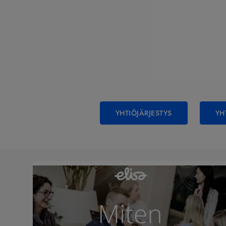
YHTIÖJÄRJESTYS
YH