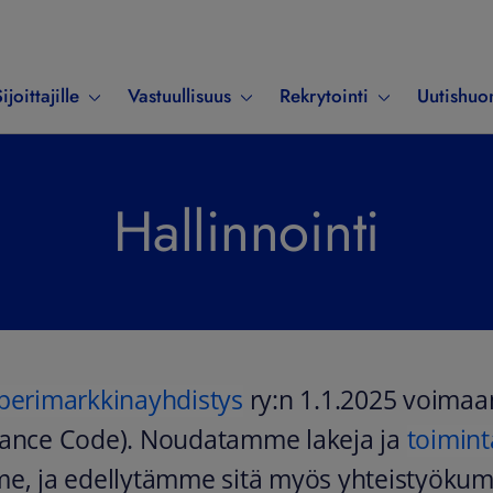
ijoittajille
Vastuullisuus
Rekrytointi
Uutishuo
Hallinnointi
perimarkkinayhdistys
ry:n 1.1.2025 voimaan
nance Code). Noudatamme lakeja ja
toimin
e, ja edellytämme sitä myös yhteistyöku