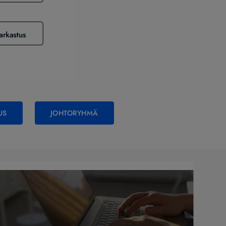
US
JOHTORYHMÄ