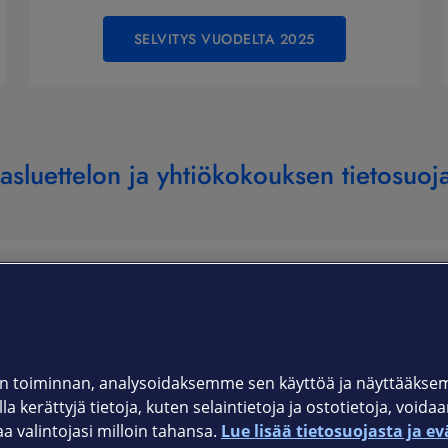
SELVITYS VUODELTA 2025
asluettelon ja yhtiökokouksen tietosuoj
Sijoittajille
Vastuullisuus
Elisa sijoituskohteena
Lähestymist
 toiminnan, analysoidaksemme sen käyttöä ja näyttääkse
Tuloskeskus
Ethics and co
a kerättyjä tietoja, kuten selaintietoja ja ostotietoja, voida
valintojasi milloin tahansa.
Lue lisää tietosuojasta ja ev
Pörssitiedotteet
Raportointi ja