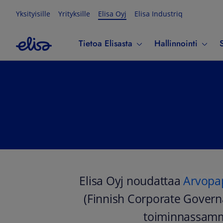
Yksityisille
Yrityksille
Elisa Oyj
Elisa Industriq
Tietoa Elisasta
Hallinnointi
S
Elisa Oyj noudattaa
Arvopa
(Finnish Corporate Gover
toiminnassamm