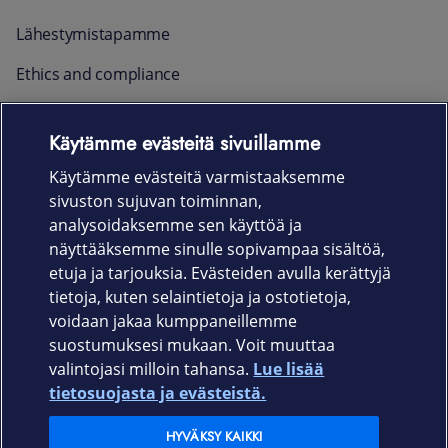
Lähestymistapamme
Ethics and compliance
Raportointi ja yhteystiedot
Käytämme evästeitä sivuillamme
Ajankohtaista
Käytämme evästeitä varmistaaksemme
sivuston sujuvan toiminnan,
Rekrytointi
analysoidaksemme sen käyttöä ja
näyttääksemme sinulle sopivampaa sisältöä,
etuja ja tarjouksia. Evästeiden avulla kerättyjä
Uutishuone
tietoja, kuten selaintietoja ja ostotietoja,
voidaan jakaa kumppaneillemme
In English
suostumuksesi mukaan. Voit muuttaa
valintojasi milloin tahansa.
Lue lisää
Yksityisille
tietosuojasta ja evästeistä.
HYVÄKSY KAIKKI
Yrityksille