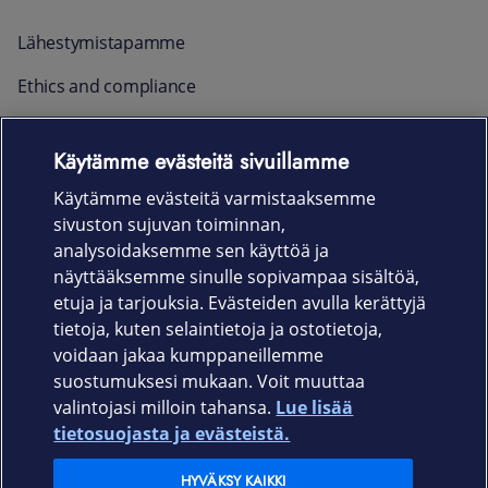
Lähestymistapamme
Ethics and compliance
Raportointi ja yhteystiedot
Käytämme evästeitä sivuillamme
Ajankohtaista
Käytämme evästeitä varmistaaksemme
sivuston sujuvan toiminnan,
Rekrytointi
analysoidaksemme sen käyttöä ja
näyttääksemme sinulle sopivampaa sisältöä,
etuja ja tarjouksia. Evästeiden avulla kerättyjä
Uutishuone
tietoja, kuten selaintietoja ja ostotietoja,
voidaan jakaa kumppaneillemme
In English
suostumuksesi mukaan. Voit muuttaa
valintojasi milloin tahansa.
Lue lisää
Yksityisille
tietosuojasta ja evästeistä.
HYVÄKSY KAIKKI