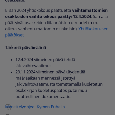
osakkeiksi.
Elisan 2024 yhtiökokous päätti, että
vaihtamattomien
osakkeiden vaihto-oikeus päättyi 12.4.2024
. Samalla
päättyivät osakkeiden liitännäisten oikeudet (mm.
oikeus vanhentumattomin osinkoihin).
Yhtiökokouksen
päätökset
Tärkeitä päivämääriä
12.4.2024
viimeinen päivä tehdä
jälkivaihtovaatimus
29.11.2024
viimeinen päivä täydentää
määräaikaan mennessä jätettyä
jälkivaihtovaatimusta toimittamalla kuoletetun
osakekirjan kuoletuspäätös ja/tai muu
puutteellinen dokumentaatio.
Menettelyohjeet Kymen Puhelin