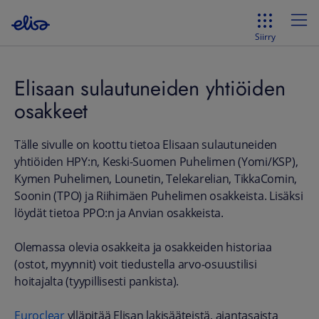
Siirry
Elisaan sulautuneiden yhtiöiden
osakkeet
Tälle sivulle on koottu tietoa Elisaan sulautuneiden
yhtiöiden HPY:n, Keski-Suomen Puhelimen (Yomi/KSP),
Kymen Puhelimen, Lounetin, Telekarelian, TikkaComin,
Soonin (TPO) ja Riihimäen Puhelimen osakkeista. Lisäksi
löydät tietoa PPO:n ja Anvian osakkeista.
Olemassa olevia osakkeita ja osakkeiden historiaa
(ostot, myynnit) voit tiedustella arvo-osuustilisi
hoitajalta (tyypillisesti pankista).
Euroclear
ylläpitää Elisan lakisääteistä, ajantasaista