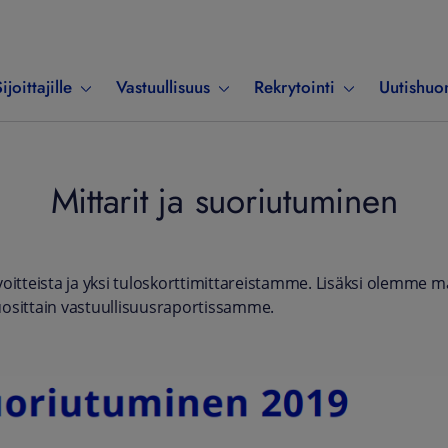
ijoittajille
Vastuullisuus
Rekrytointi
Uutishuo
Mittarit ja suoriutuminen
avoitteista ja yksi tuloskorttimittareistamme. Lisäksi olemme mä
vuosittain vastuullisuusraportissamme.