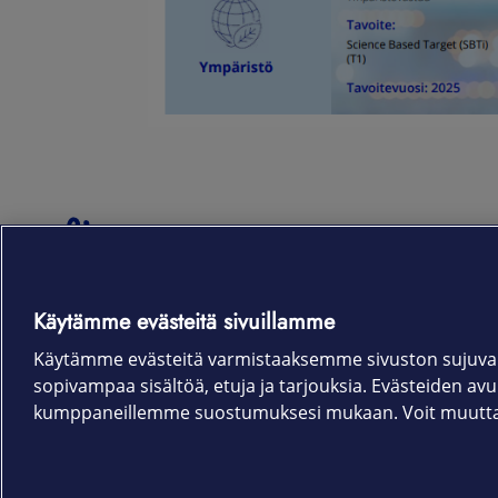
Tietoa Elisasta
Hallinnointi
Mitä teemme
Yhtiökokous
Käytämme evästeitä sivuillamme
Innovointi
Hallitus
Käytämme evästeitä varmistaaksemme sivuston sujuvan
Historia
Johtoryhmä
sopivampaa sisältöä, etuja ja tarjouksia. Evästeiden avull
Toimittajat
Palkitseminen
kumppaneillemme suostumuksesi mukaan. Voit muuttaa 
Yhteystiedot
Riskienhallinta ja valvo