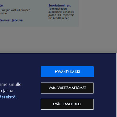
Rekrytointi
HYVÄKSY KAIKKI
Uutishuone
apamme
mpliance
In English
mme sinulle
 yhteystiedot
VAIN VÄLTTÄMÄTTÖMÄT
an jakaa
Yksityisille
ästeistä.
Yrityksille
EVÄSTEASETUKSET
Operaattoreille