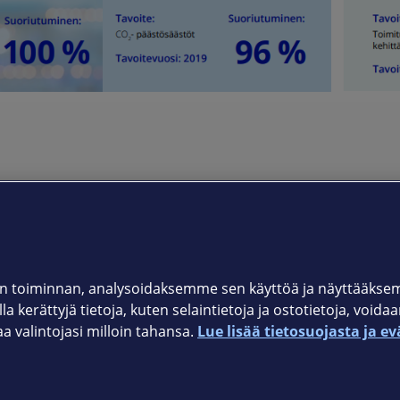
Sijoittajille
Vastuullisuus
Elisa sijoituskohteena
Lähestymist
Tuloskeskus
Ethics and co
 toiminnan, analysoidaksemme sen käyttöä ja näyttääkse
Pörssitiedotteet
Raportointi ja
a kerättyjä tietoja, kuten selaintietoja ja ostotietoja, voida
Tietoa osakkeenomistajille
Ajankohtaista
valintojasi milloin tahansa.
Lue lisää tietosuojasta ja ev
nta
Osaketyökalut
Lisätietoja ja yhteystiedot