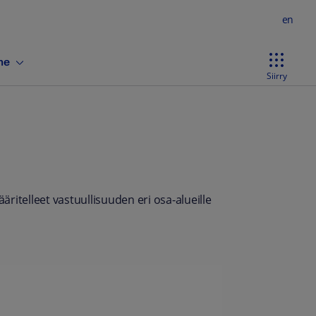
en
ne
Siirry
äritelleet vastuullisuuden eri osa-alueille