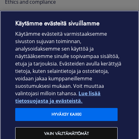
Ethics and compliance
Raportointi ja yhteystiedot
Käytämme evästeitä sivuillamme
Ajankohtaista
Käytämme evästeitä varmistaaksemme
sivuston sujuvan toiminnan,
Rekrytointi
analysoidaksemme sen käyttöä ja
näyttääksemme sinulle sopivampaa sisältöä,
etuja ja tarjouksia. Evästeiden avulla kerättyjä
Uutishuone
tietoja, kuten selaintietoja ja ostotietoja,
voidaan jakaa kumppaneillemme
In English
suostumuksesi mukaan. Voit muuttaa
valintojasi milloin tahansa.
Lue lisää
Yksityisille
tietosuojasta ja evästeistä.
HYVÄKSY KAIKKI
Yrityksille
VAIN VÄLTTÄMÄTTÖMÄT
Operaattoreille