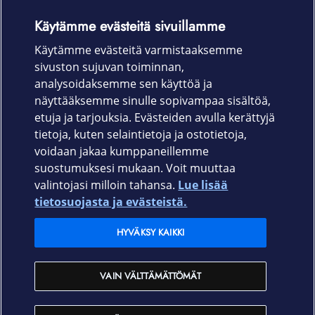
Raportointi ja yhteystiedot
Käytämme evästeitä sivuillamme
Ajankohtaista
Käytämme evästeitä varmistaaksemme
sivuston sujuvan toiminnan,
Rekrytointi
analysoidaksemme sen käyttöä ja
näyttääksemme sinulle sopivampaa sisältöä,
etuja ja tarjouksia. Evästeiden avulla kerättyjä
Uutishuone
tietoja, kuten selaintietoja ja ostotietoja,
voidaan jakaa kumppaneillemme
In English
suostumuksesi mukaan. Voit muuttaa
valintojasi milloin tahansa.
Lue lisää
Yksityisille
tietosuojasta ja evästeistä.
HYVÄKSY KAIKKI
Yrityksille
VAIN VÄLTTÄMÄTTÖMÄT
Operaattoreille