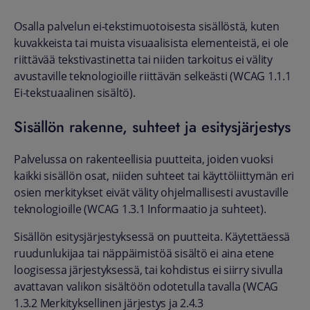
Osalla palvelun ei-tekstimuotoisesta sisällöstä, kuten
kuvakkeista tai muista visuaalisista elementeistä, ei ole
riittävää tekstivastinetta tai niiden tarkoitus ei välity
avustaville teknologioille riittävän selkeästi (WCAG 1.1.1
Ei-tekstuaalinen sisältö).
Sisällön rakenne, suhteet ja esitysjärjestys
Palvelussa on rakenteellisia puutteita, joiden vuoksi
kaikki sisällön osat, niiden suhteet tai käyttöliittymän eri
osien merkitykset eivät välity ohjelmallisesti avustaville
teknologioille (WCAG 1.3.1 Informaatio ja suhteet).
Sisällön esitysjärjestyksessä on puutteita. Käytettäessä
ruudunlukijaa tai näppäimistöä sisältö ei aina etene
loogisessa järjestyksessä, tai kohdistus ei siirry sivulla
avattavan valikon sisältöön odotetulla tavalla (WCAG
1.3.2 Merkityksellinen järjestys ja 2.4.3