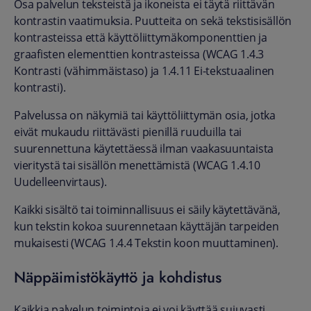
Osa palvelun teksteistä ja ikoneista ei täytä riittävän
kontrastin vaatimuksia. Puutteita on sekä tekstisisällön
kontrasteissa että käyttöliittymäkomponenttien ja
graafisten elementtien kontrasteissa (WCAG 1.4.3
Kontrasti (vähimmäistaso) ja 1.4.11 Ei-tekstuaalinen
kontrasti).
Palvelussa on näkymiä tai käyttöliittymän osia, jotka
eivät mukaudu riittävästi pienillä ruuduilla tai
suurennettuna käytettäessä ilman vaakasuuntaista
vieritystä tai sisällön menettämistä (WCAG 1.4.10
Uudelleenvirtaus).
Kaikki sisältö tai toiminnallisuus ei säily käytettävänä,
kun tekstin kokoa suurennetaan käyttäjän tarpeiden
mukaisesti (WCAG 1.4.4 Tekstin koon muuttaminen).
Näppäimistökäyttö ja kohdistus
Kaikkia palvelun toimintoja ei voi käyttää sujuvasti