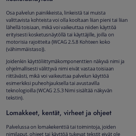
Osa palvelun painikkeista, linkeistä tai muista
valittavista kohteista voi olla kooltaan liian pieni tai liian
lähellä toisiaan, mikä voi vaikeuttaa niiden käyttöä
erityisesti kosketusnäytöllä tai käyttäjille, joilla on
motorisia rajoitteita (WCAG 2.5.8 Kohteen koko
(vähimmäistaso)).
Joidenkin käyttöliittymäkomponenttien näkyvä nimi ja
ohjelmallisesti välittyvä nimi eivät vastaa toisiaan
riittävästi, mikä voi vaikeuttaa palvelun käyttöä
esimerkiksi puheohjauksella tai avustavilla
teknologioilla (WCAG 2.5.3 Nimi sisältää näkyvän
tekstin).
Lomakkeet, kentät, virheet ja ohjeet
Palvelussa on lomakekenttiä tai toimintoja, joiden
nimilaput, ohjeet tai käyttöä tukevat tekstit eivät ole