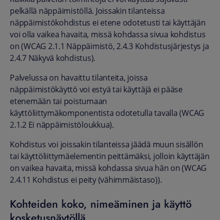
pelkällä näppäimistöllä. Joissakin tilanteissa
näppäimistökohdistus ei etene odotetusti tai käyttäjän
voi olla vaikea havaita, missä kohdassa sivua kohdistus
on (WCAG 2.1.1 Näppäimistö, 2.4.3 Kohdistusjärjestys ja
2.4.7 Näkyvä kohdistus).
Palvelussa on havaittu tilanteita, joissa
näppäimistökäyttö voi estyä tai käyttäjä ei pääse
etenemään tai poistumaan
käyttöliittymäkomponentista odotetulla tavalla (WCAG
2.1.2 Ei näppäimistöloukkua).
Kohdistus voi joissakin tilanteissa jäädä muun sisällön
tai käyttöliittymäelementin peittämäksi, jolloin käyttäjän
on vaikea havaita, missä kohdassa sivua hän on (WCAG
2.4.11 Kohdistus ei peity (vähimmäistaso)).
Kohteiden koko, nimeäminen ja käyttö
kosketusnäytöllä