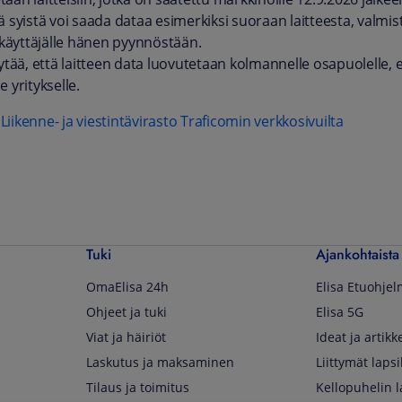
stä syistä voi saada dataa esimerkiksi suoraan laitteesta, valmi
 käyttäjälle hänen pyynnöstään.
ytää, että laitteen data luovutetaan kolmannelle osapuolelle, e
le yritykselle.
Liikenne- ja viestintävirasto Traficomin verkkosivuilta
Tuki
Ajankohtaista
OmaElisa 24h
Elisa Etuohje
Ohjeet ja tuki
Elisa 5G
Viat ja häiriöt
Ideat ja artikke
Laskutus ja maksaminen
Liittymät lapsi
Tilaus ja toimitus
Kellopuhelin l