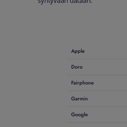
syntyvään dataan.
Apple
Doro
Fairphone
Garmin
Google