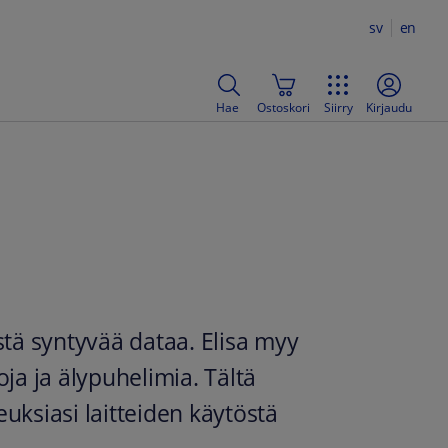
sv
en
Hae
Ostoskori
Siirry
Kirjaudu
stä syntyvää dataa. Elisa myy
oja ja älypuhelimia. Tältä
keuksiasi laitteiden käytöstä