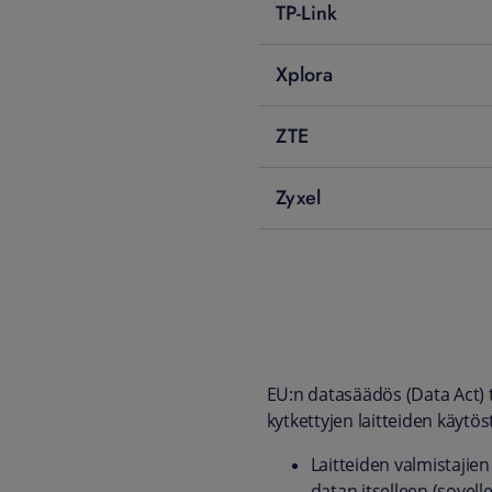
TP-Link
Xplora
ZTE
Zyxel
EU:n datasäädös (Data Act) 
kytkettyjen laitteiden käytö
Laitteiden valmistajien
datan itselleen (sovelle