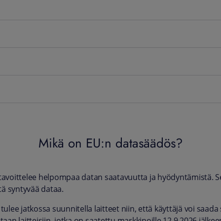
Mikä on EU:n datasäädös?
tavoittelee helpompaa datan saatavuutta ja hyödyntämistä. Se
stä syntyvää dataa.
 tulee jatkossa suunnitella laitteet niin, että käyttäjä voi sa
taan laitteisiin, jotka on saatettu markkinoille 12.9.2026 jälkee