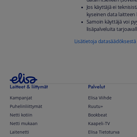
Jos käyttäjä ei teknisi
kyseinen data laitteen
Samoin käyttäjä voi py
lisäpalveluita tarjoaval
Lisätietoja datasäädöksestä 
Laitteet & liittymät
Palvelut
Kampanjat
Elisa Viihde
Puhelinliittymät
Ruutu+
Netti kotiin
Bookbeat
Netti mukaan
Kaapeli-TV
Laitenetti
Elisa Tietoturva