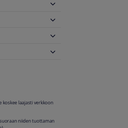
 koskee laajasti verkkoon
ada suoraan niiden tuottaman
n).