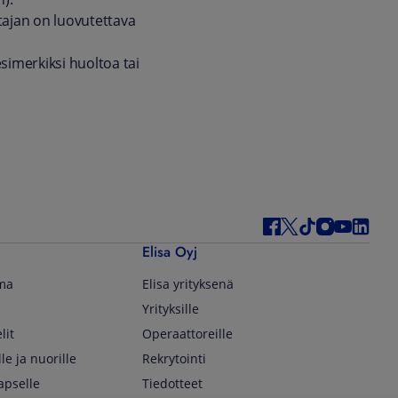
stajan on luovutettava
simerkiksi huoltoa tai
Elisa Oyj
lma
Elisa yrityksenä
Yrityksille
lit
Operaattoreille
lle ja nuorille
Rekrytointi
apselle
Tiedotteet