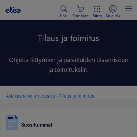
Hae
Ostoskori
Siirry
Kirjaudu
Tilaus ja toimitus
Ohjeita liittymien ja palveluiden tilaamiseen
ja toimituksiin.
Asiakaspalvelun etusivu
›
Tilaus ja toimitus
Suosituimmat