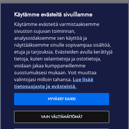
Käytämme evästeitä sivuillamme
Laitteet & liittymät
Käytämme evästeitä varmistaaksemme
sivuston sujuvan toiminnan,
Palvelut
analysoidaksemme sen käyttöä ja
näyttääksemme sinulle sopivampaa sisältöä,
etuja ja tarjouksia. Evästeiden avulla kerättyjä
Tuki
tietoja, kuten selaintietoja ja ostotietoja,
voidaan jakaa kumppaneillemme
Ajankohtaista
suostumuksesi mukaan. Voit muuttaa
valintojasi milloin tahansa.
Lue lisää
Elisa Oyj
tietosuojasta ja evästeistä.
HYVÄKSY KAIKKI
In English
VAIN VÄLTTÄMÄTTÖMÄT
På Svenska