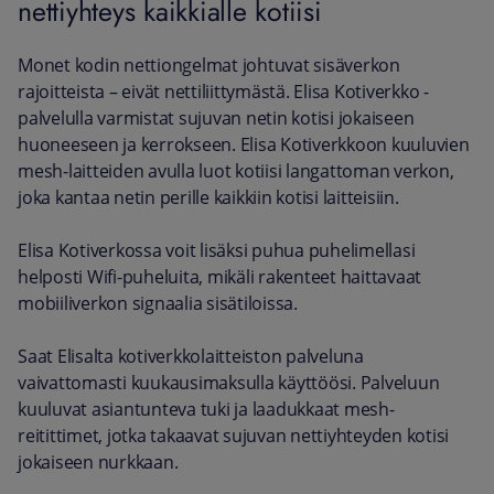
nettiyhteys kaikkialle kotiisi
Monet kodin nettiongelmat johtuvat sisäverkon
rajoitteista – eivät nettiliittymästä. Elisa Kotiverkko -
palvelulla varmistat sujuvan netin kotisi jokaiseen
huoneeseen ja kerrokseen. Elisa Kotiverkkoon kuuluvien
mesh-laitteiden avulla luot kotiisi langattoman verkon,
joka kantaa netin perille kaikkiin kotisi laitteisiin.
Elisa Kotiverkossa voit lisäksi puhua puhelimellasi
helposti Wifi-puheluita, mikäli rakenteet haittavaat
mobiiliverkon signaalia sisätiloissa.
Saat Elisalta kotiverkkolaitteiston palveluna
vaivattomasti kuukausimaksulla käyttöösi. Palveluun
kuuluvat asiantunteva tuki ja laadukkaat mesh-
reitittimet, jotka takaavat sujuvan nettiyhteyden kotisi
jokaiseen nurkkaan.