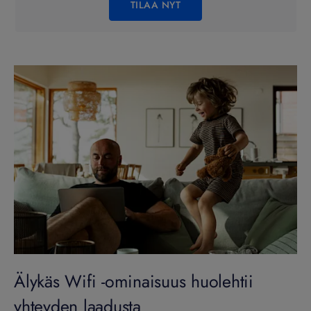
TILAA NYT
Älykäs Wifi -ominaisuus huolehtii
yhteyden laadusta