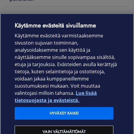
Käytämme evästeitä sivuillamme
Laitteet & liittymät
Käytämme evästeitä varmistaaksemme
sivuston sujuvan toiminnan,
Palvelut
analysoidaksemme sen käyttöä ja
näyttääksemme sinulle sopivampaa sisältöä,
etuja ja tarjouksia. Evästeiden avulla kerättyjä
Tuki
tietoja, kuten selaintietoja ja ostotietoja,
voidaan jakaa kumppaneillemme
Ajankohtaista
suostumuksesi mukaan. Voit muuttaa
valintojasi milloin tahansa.
Lue lisää
Elisa Oyj
tietosuojasta ja evästeistä.
HYVÄKSY KAIKKI
In English
VAIN VÄLTTÄMÄTTÖMÄT
På Svenska