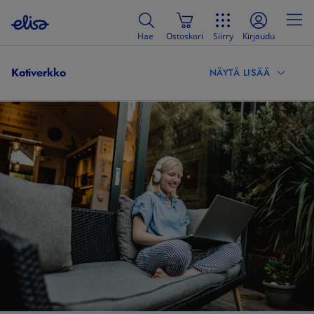
Hae
Ostoskori
Siirry
Kirjaudu
Kotiverkko
NÄYTÄ LISÄÄ