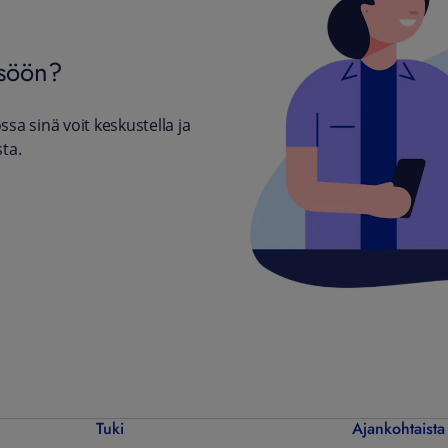
isöön?
sa sinä voit keskustella ja
sta.
Tuki
Ajankohtaista