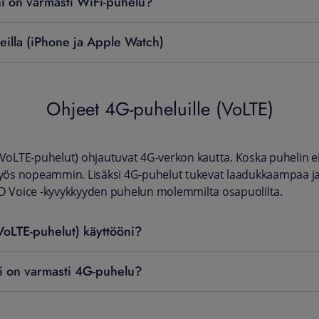
ni on varmasti WiFi-puhelu?
teilla (iPhone ja Apple Watch)
Ohjeet 4G-puheluille (VoLTE)
 VoLTE-puhelut) ohjautuvat 4G-verkon kautta. Koska puhelin e
 myös nopeammin. Lisäksi 4G-puhelut tukevat laadukkaampaa 
HD Voice -kyvykkyyden puhelun molemmilta osapuolilta.
VoLTE-puhelut) käyttööni?
ni on varmasti 4G-puhelu?