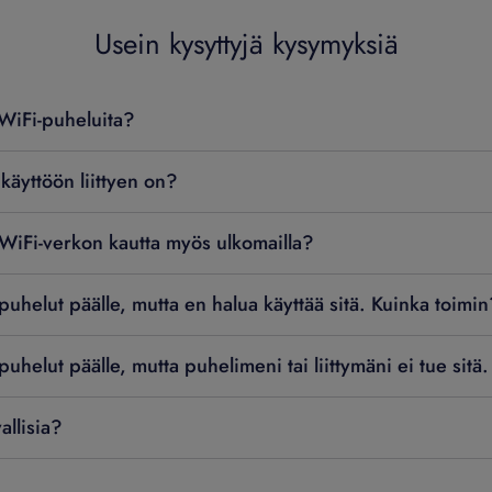
Usein kysyttyjä kysymyksiä
WiFi-puheluita?
 käyttöön liittyen on?
 WiFi-verkon kautta myös ulkomailla?
puhelut päälle, mutta en halua käyttää sitä. Kuinka toimin
puhelut päälle, mutta puhelimeni tai liittymäni ei tue sitä
allisia?