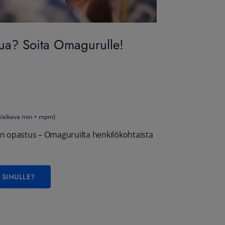
pua? Soita Omagurulle!
 €/alkava min + mpm)
ön opastus – Omaguruilta henkilökohtaista
 SINULLE?