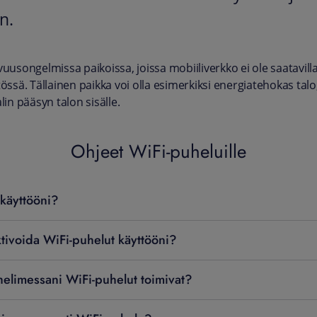
n.
uusongelmissa paikoissa, joissa mobiiliverkko ei ole saatavilla
össä. Tällainen paikka voi olla esimerkiksi energiatehokas talo
in pääsyn talon sisälle.
Ohjeet WiFi-puheluille
 käyttööni?
tivoida WiFi-puhelut käyttööni?
helimessani WiFi-puhelut toimivat?