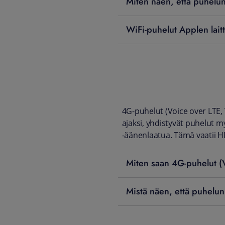
Miten näen, että puhelu
WiFi-puhelut Applen lait
4G-puhelut (Voice over LTE,
ajaksi, yhdistyvät puhelut
-äänenlaatua. Tämä vaatii 
Miten saan 4G-puhelut (
Mistä näen, että puhelu