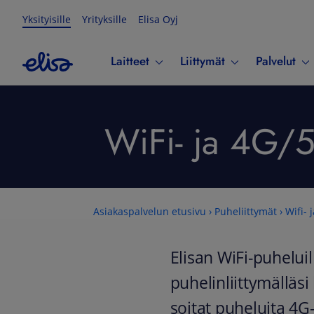
Yksityisille
Yrityksille
Elisa Oyj
Laitteet
Liittymät
Palvelut
WiFi- ja 4G/5
Asiakaspalvelun etusivu
›
Puheliittymät
›
Wifi-
Elisan WiFi-puheluil
puhelinliittymälläsi
soitat puheluita 4G-