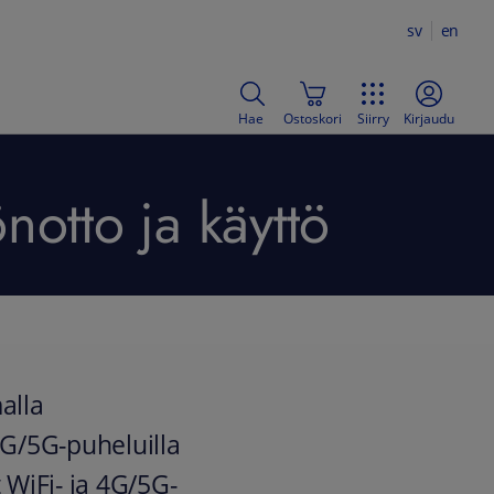
sv
en
Hae
Ostoskori
Siirry
Kirjaudu
otto ja käyttö
alla
 4G/5G-puheluilla
 WiFi- ja 4G/5G-