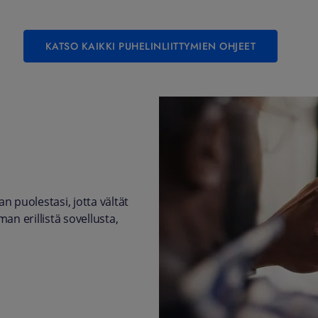
KATSO KAIKKI PUHELINLIITTYMIEN OHJEET
an puolestasi, jotta vältät
man erillistä sovellusta,