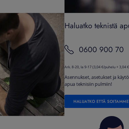
Haluatko teknistä a
0600 900 70
Ark. 8-20, la 9-17 (3,04 €/puhelu + 3,04
Asennukset, asetukset ja käyt
apua teknisiin pulmiin!
HALUATKO ETTÄ SOITAMME