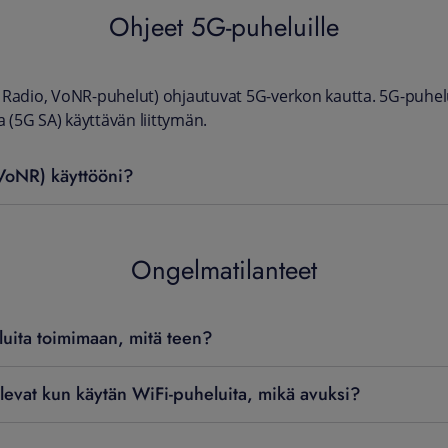
Ohjeet 5G-puheluille
 Radio, VoNR-puhelut) ohjautuvat 5G-verkon kautta. 5G-puhel
a (5G SA) käyttävän liittymän.
VoNR) käyttööni?
Ongelmatilanteet
luita toimimaan, mitä teen?
ilevat kun käytän WiFi-puheluita, mikä avuksi?