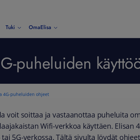
Tuki
OmaElisa
G-puheluiden käyttöön
 ja 4G-puheluiden ohjeet
la voit soittaa ja vastaanottaa puheluita om
 laajakaistan Wifi-verkkoa käyttäen. Elisan
 tai 5G-verkossa. Tältä sivulta löydät ohjeet