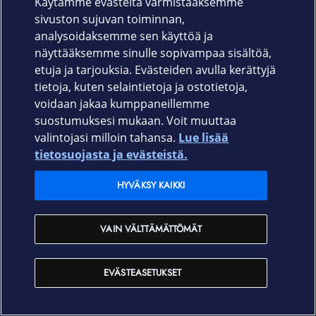
Käytämme evästeitä varmistaaksemme
IoT
sivuston sujuvan toiminnan,
In English
analysoidaksemme sen käyttöä ja
näyttääksemme sinulle sopivampaa sisältöä,
Verkon parannustyöt
På Svenska
etuja ja tarjouksia. Evästeiden avulla kerättyjä
tietoja, kuten selaintietoja ja ostotietoja,
Tökkiikö netti? Tee vianselvitys ja löydä
voidaan jakaa kumppaneillemme
syy:
Sopimusehdot
Tietosuoja
Saavutettavuus
Evästeasetukset
suostumuksesi mukaan. Voit muuttaa
Tekijänoikeudet © 2026 Elisa Oyj.
VERKKOAPURI
valintojasi milloin tahansa.
Lue lisää
tietosuojasta ja evästeistä.
LISÄTIETOA
TIEDONSIIRTONOPEUKSISTA
HYVÄKSY KAIKKI
VAIN VÄLTTÄMÄTTÖMÄT
EVÄSTEASETUKSET