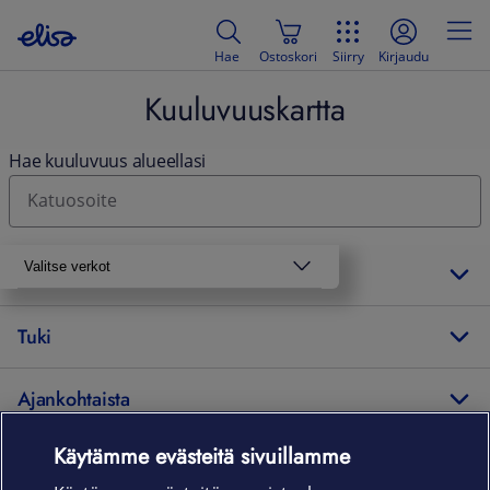
Hae
Ostoskori
Siirry
Kirjaudu
Kuuluvuuskartta
Hae kuuluvuus alueellasi
Laitteet & liittymät
Valitse verkot
Palvelut
Puhe ja mobiilidata
Tuki
5G
Ajankohtaista
4G
2G
Käytämme evästeitä sivuillamme
Elisa Oyj