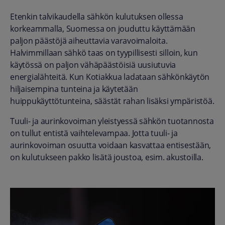
Etenkin talvikaudella sähkön kulutuksen ollessa
korkeammalla, Suomessa on jouduttu käyttämään
paljon päästöjä aiheuttavia varavoimaloita.
Halvimmillaan sähkö taas on tyypillisesti silloin, kun
käytössä on paljon vähäpäästöisiä uusiutuvia
energialähteitä. Kun Kotiakkua ladataan sähkönkäytön
hiljaisempina tunteina ja käytetään
huippukäyttötunteina, säästät rahan lisäksi ympäristöä.
Tuuli- ja aurinkovoiman yleistyessä sähkön tuotannosta
on tullut entistä vaihtelevampaa. Jotta tuuli- ja
aurinkovoiman osuutta voidaan kasvattaa entisestään,
on kulutukseen pakko lisätä joustoa, esim. akustoilla.