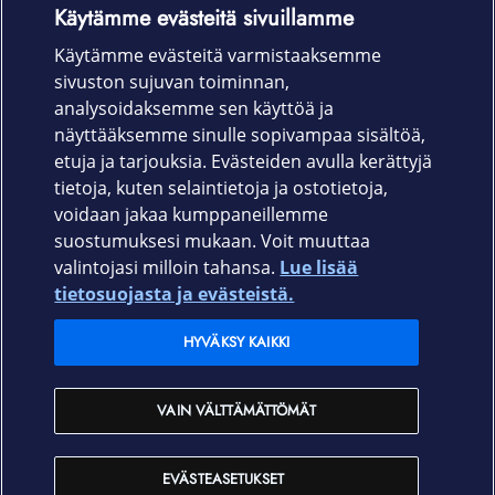
Käytämme evästeitä sivuillamme
Laitteet & liittymät
Käytämme evästeitä varmistaaksemme
sivuston sujuvan toiminnan,
Palvelut
analysoidaksemme sen käyttöä ja
näyttääksemme sinulle sopivampaa sisältöä,
etuja ja tarjouksia. Evästeiden avulla kerättyjä
Tuki
tietoja, kuten selaintietoja ja ostotietoja,
voidaan jakaa kumppaneillemme
Ajankohtaista
suostumuksesi mukaan. Voit muuttaa
valintojasi milloin tahansa.
Lue lisää
Elisa Oyj
tietosuojasta ja evästeistä.
HYVÄKSY KAIKKI
In English
VAIN VÄLTTÄMÄTTÖMÄT
På Svenska
EVÄSTEASETUKSET