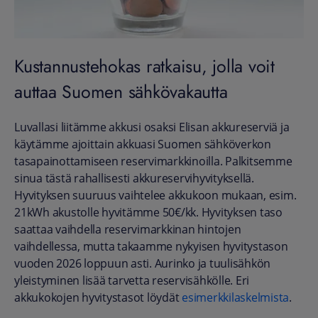
Kustannustehokas ratkaisu, jolla voit
auttaa Suomen sähkövakautta
Luvallasi liitämme akkusi osaksi Elisan akkureserviä ja
käytämme ajoittain akkuasi Suomen sähköverkon
tasapainottamiseen reservimarkkinoilla. Palkitsemme
sinua tästä rahallisesti akkureservihyvityksellä.
Hyvityksen suuruus vaihtelee akkukoon mukaan, esim.
21kWh akustolle hyvitämme 50€/kk. Hyvityksen taso
saattaa vaihdella reservimarkkinan hintojen
vaihdellessa, mutta takaamme nykyisen hyvitystason
vuoden 2026 loppuun asti. Aurinko ja tuulisähkön
yleistyminen lisää tarvetta reservisähkölle.
Eri
akkukokojen hyvitystasot löydät
esimerkkilaskelmista
.