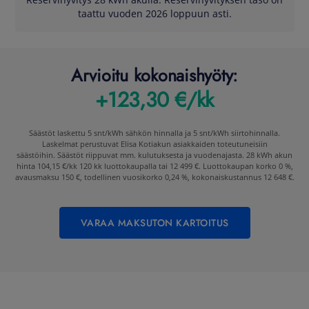
Reservihyvitys 28 kWh akulla. Reservihyvityksen taso on
taattu vuoden 2026 loppuun asti.
Arvioitu kokonaishyöty:
+123,30 €/kk
Säästöt laskettu 5 snt/kWh sähkön hinnalla ja 5 snt/kWh siirtohinnalla.
Laskelmat perustuvat Elisa Kotiakun asiakkaiden toteutuneisiin
säästöihin. Säästöt riippuvat mm. kulutuksesta ja vuodenajasta. 28 kWh akun
hinta 104,15 €/kk 120 kk luottokaupalla tai 12 499 €. Luottokaupan korko 0 %,
avausmaksu 150 €, todellinen vuosikorko 0,24 %, kokonaiskustannus 12 648 €.
VARAA MAKSUTON KARTOITUS