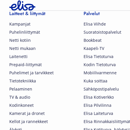
Laitteet & liittymät
Palvelut
Kampanjat
Elisa Viihde
Puhelinliittymät
Suoratoistopalvelut
Netti kotiin
Bookbeat
Netti mukaan
Kaapeli-TV
Laitenetti
Elisa Tietoturva
Prepaid-liittymät
Kodin Tietoturva
Puhelimet ja tarvikkeet
Mobiilivarmenne
Tietotekniikka
Kuka soittaa
Pelaaminen
Sähköpostipalvelu
TV & audio
Elisa Kotiverkko
Kodinkoneet
Elisa Pilvilinna
Kamerat ja dronet
Elisa Laiteturva
Kellot ja rannekkeet
Elisa Rinnakkaisliittymä
Älykoti
Elisa Kotiturva -hälytys