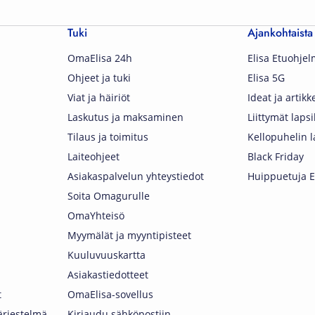
Tuki
Ajankohtaista
OmaElisa 24h
Elisa Etuohje
Ohjeet ja tuki
Elisa 5G
Viat ja häiriöt
Ideat ja artikke
Laskutus ja maksaminen
Liittymät lapsi
Tilaus ja toimitus
Kellopuhelin l
Laiteohjeet
Black Friday
Asiakaspalvelun yhteystiedot
Huippuetuja El
Soita Omagurulle
OmaYhteisö
Myymälät ja myyntipisteet
Kuuluvuuskartta
Asiakastiedotteet
t
OmaElisa-sovellus
järjestelmä
Kirjaudu sähköpostiin