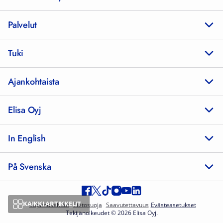
Palvelut
Tuki
Ajankohtaista
Elisa Oyj
In English
På Svenska
KAIKKI ARTIKKELIT
Sopimusehdot
Tietosuoja
Saavutettavuus
Evästeasetukset
Tekijänoikeudet © 2026 Elisa Oyj.