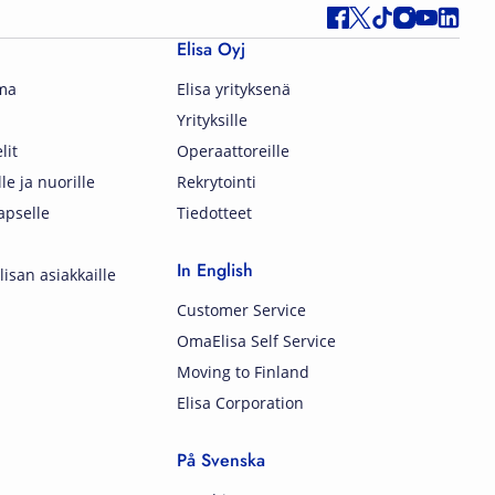
Elisa Oyj
lma
Elisa yrityksenä
Yrityksille
lit
Operaattoreille
lle ja nuorille
Rekrytointi
apselle
Tiedotteet
In English
isan asiakkaille
Customer Service
OmaElisa Self Service
Moving to Finland
Elisa Corporation
På Svenska