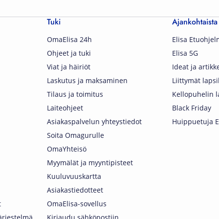
Tuki
Ajankohtaista
OmaElisa 24h
Elisa Etuohje
Ohjeet ja tuki
Elisa 5G
Viat ja häiriöt
Ideat ja artikke
Laskutus ja maksaminen
Liittymät lapsi
Tilaus ja toimitus
Kellopuhelin l
Laiteohjeet
Black Friday
Asiakaspalvelun yhteystiedot
Huippuetuja El
Soita Omagurulle
OmaYhteisö
Myymälät ja myyntipisteet
Kuuluvuuskartta
Asiakastiedotteet
t
OmaElisa-sovellus
järjestelmä
Kirjaudu sähköpostiin