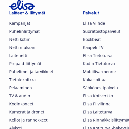
Laitteet & liittymät
Palvelut
Kampanjat
Elisa Viihde
Puhelinliittymät
Suoratoistopalvelut
Netti kotiin
Bookbeat
Netti mukaan
Kaapeli-TV
Laitenetti
Elisa Tietoturva
Prepaid-liittymät
Kodin Tietoturva
Puhelimet ja tarvikkeet
Mobiilivarmenne
Tietotekniikka
Kuka soittaa
Pelaaminen
Sähköpostipalvelu
TV & audio
Elisa Kotiverkko
Kodinkoneet
Elisa Pilvilinna
Kamerat ja dronet
Elisa Laiteturva
Kellot ja rannekkeet
Elisa Rinnakkaisliittymä
Älykoti
Elisa Kotiturva -hälytys