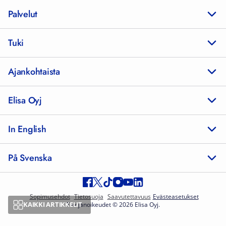
Palvelut
Tuki
Ajankohtaista
Elisa Oyj
In English
På Svenska
Sopimusehdot
Tietosuoja
Saavutettavuus
Evästeasetukset
KAIKKI ARTIKKELIT
Tekijänoikeudet © 2026 Elisa Oyj.