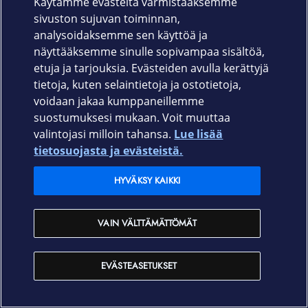
Käytämme evästeitä varmistaaksemme
sivuston sujuvan toiminnan,
Äänimerkin äänenvoimakkuus
analysoidaksemme sen käyttöä ja
näyttääksemme sinulle sopivampaa sisältöä,
etuja ja tarjouksia. Evästeiden avulla kerättyjä
Näytetään, jos virityksen / virityksen katkaisun,
tietoja, kuten selaintietoja ja ostotietoja,
sisäänkäynti-/poistumisviiveen ja avautumisen
voidaan jakaa kumppaneillemme
ilmoitukset on aktivoitu. Näyttää ilmoitusten
suostumuksesi mukaan. Voit muuttaa
sireenin äänenvoimakkuuden tason.
valintojasi milloin tahansa.
Lue lisää
tietosuojasta ja evästeistä.
HYVÄKSY KAIKKI
Pysyvä poistaminen käytöstä
VAIN VÄLTTÄMÄTTÖMÄT
Näyttää laitteen tilan: aktiivinen, käyttäjä on
poistanut sen kokonaan käytöstä, tai vain
EVÄSTEASETUKSET
ilmoitukset laitteen peukaloinnin tunnistimen
laukeamisesta on poistettu käytöstä