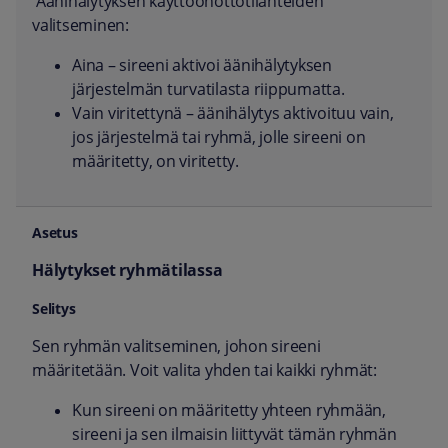
Äänihälytyksen käyttöönottotilanteiden
valitseminen:
Aina – sireeni aktivoi äänihälytyksen
järjestelmän turvatilasta riippumatta.
Vain viritettynä – äänihälytys aktivoituu vain,
jos järjestelmä tai ryhmä, jolle sireeni on
määritetty, on viritetty.
Hälytykset ryhmätilassa
Sen ryhmän valitseminen, johon sireeni
määritetään. Voit valita yhden tai kaikki ryhmät:
Kun sireeni on määritetty yhteen ryhmään,
sireeni ja sen ilmaisin liittyvät tämän ryhmän