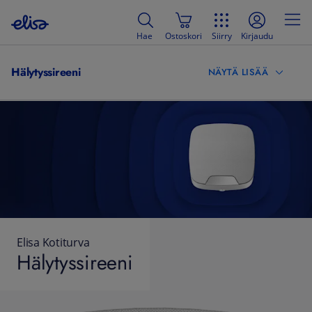
Hae
Ostoskori
Siirry
Kirjaudu
Hälytyssireeni
NÄYTÄ LISÄÄ
Elisa Kotiturva
Hälytyssireeni