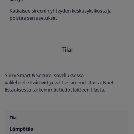
Katkaisee sireenin yhteyden keskusyksiköstä ja
poistaa sen asetukset
Tilat
Siirry Smart & Secure -sovelluksessa
välilehdelle
Laitteet
ja valitse sireeni listasta. Näet
listauksessa tärkeimmät tiedot laitteen tilasta.
Tila
Selitys
Lämpötila