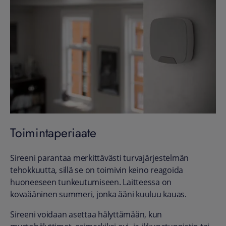
Toimintaperiaate
Sireeni parantaa merkittävästi turvajärjestelmän
tehokkuutta, sillä se on toimivin keino reagoida
huoneeseen tunkeutumiseen. Laitteessa on
kovaääninen summeri, jonka ääni kuuluu kauas.
Sireeni voidaan asettaa hälyttämään, kun