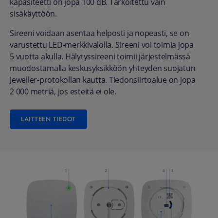
kapasiteetti on jopa 100 dB. Tarkoitettu vain
sisäkäyttöön.
Sireeni voidaan asentaa helposti ja nopeasti, se on
varustettu LED-merkkivalolla. Sireeni voi toimia jopa
5 vuotta akulla. Hälytyssireeni toimii järjestelmässä
muodostamalla keskusyksikköön yhteyden suojatun
Jeweller-protokollan kautta. Tiedonsiirtoalue on jopa
2 000 metriä, jos esteitä ei ole.
LAITTEEN TIEDOT