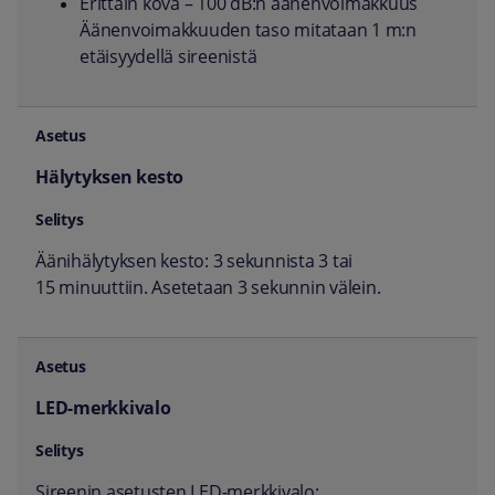
Erittäin kova – 100 dB:n äänenvoimakkuus
Äänenvoimakkuuden taso mitataan 1 m:n
etäisyydellä sireenistä
Hälytyksen kesto
Äänihälytyksen kesto: 3 sekunnista 3 tai
15 minuuttiin. Asetetaan 3 sekunnin välein.
LED-merkkivalo
Sireenin asetusten LED-merkkivalo: