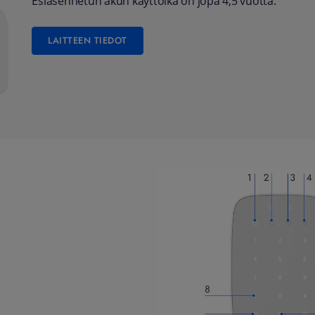
Esiasennetun akun käyttöikä on jopa 4,5 vuotta.
LAITTEEN TIEDOT