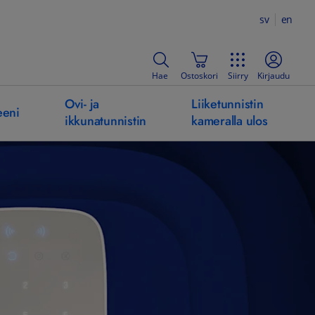
sv
en
Hae
Ostoskori
Siirry
Kirjaudu
Ovi- ja
Liiketunnistin
eeni
ikkunatunnistin
kameralla ulos