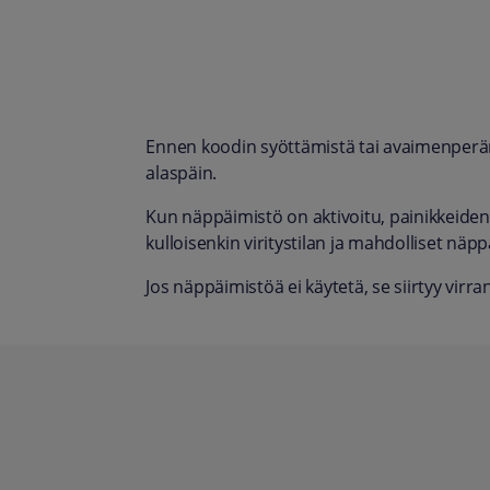
Ennen koodin syöttämistä tai avaimenperän 
alaspäin.
Kun näppäimistö on aktivoitu, painikkeiden
kulloisenkin viritystilan ja mahdolliset näp
Jos näppäimistöä ei käytetä, se siirtyy vir