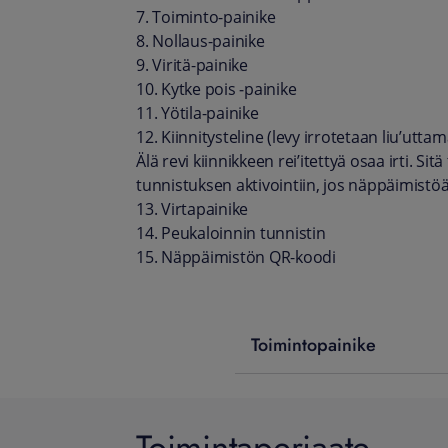
7. Toiminto-painike
8. Nollaus-painike
9. Viritä-painike
10. Kytke pois ‑painike
11. Yötila-painike
12. Kiinnitysteline (levy irrotetaan liu’uttam
Älä revi kiinnikkeen rei’itettyä osaa irti. Si
tunnistuksen aktivointiin, jos näppäimistöä
13. Virtapainike
14. Peukaloinnin tunnistin
15. Näppäimistön QR-koodi
Toimintopainike
Toimintaperiaate