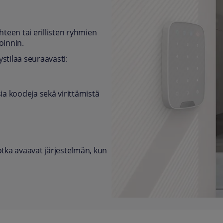
hteen tai erillisten ryhmien
oinnin.
ystilaa seuraavasti:
ia koodeja sekä virittämistä
otka avaavat järjestelmän, kun