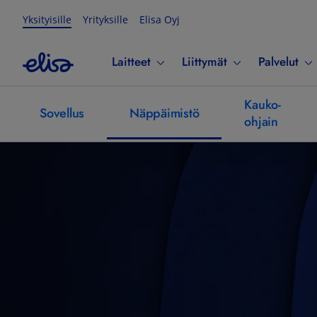
Yksityisille
Yrityksille
Elisa Oyj
Laitteet
Liittymät
Palvelut
Kauko-
Sovellus
Näppäimistö
ohjain