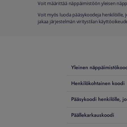
Voit määrittää näppäimistöön yleisen näppä
Voit myös luoda pääsykoodeja henkilöille, j
jakaa järjestelmän viritystilan käyttöoikeude
Yleinen näppäimistökoo
Henkilökohtainen koodi
Pääsykoodi henkilölle, jo
Päällekarkauskoodi