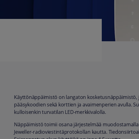
Käyttönäppäimistö on langaton kosketusnäppäimistö, jo
pääsykoodien sekä korttien ja avaimenperien avulla. S
kulloisenkin turvatilan LED-merkkivalolla.
Näppäimistö toimii osana järjestelmää muodostamalla
Jeweller-radioviestintäprotokollan kautta. Tiedonsiirtoa