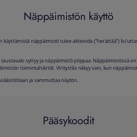
Näppäimistön käyttö
käyttämistä näppäimistö tulee aktivoida (”herättää”) liu’uttam
 taustavalo syttyy ja näppäimistö piippaa. Näppäimistössä on 
päimistön toimintahäiriöt. Viritystila näkyy vain, kun näppäimi
ransäästötilaan ja sammuttaa näytön.
Pääsykoodit