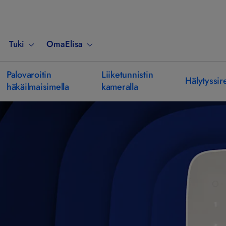
Tuki
OmaElisa
Palovaroitin
Liiketunnistin
Hälytyssir
häkäilmaisimella
kameralla