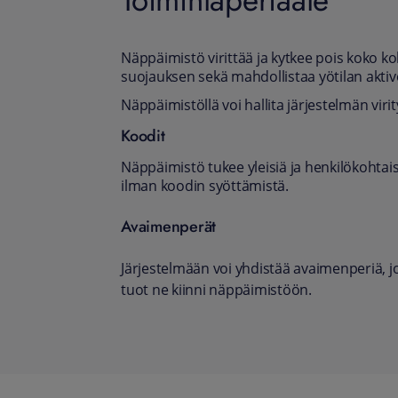
Näppäimistö virittää ja kytkee pois koko ko
suojauksen sekä mahdollistaa yötilan aktiv
Näppäimistöllä voi hallita järjestelmän virit
Koodit
Näppäimistö tukee yleisiä ja henkilökohtais
ilman koodin syöttämistä.
Avaimenperät
Järjestelmään voi yhdistää avaimenperiä, j
tuot ne kiinni näppäimistöön.