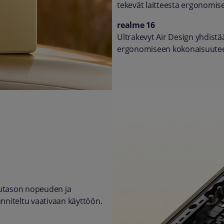
tekevät laitteesta ergonomi
realme 16
Ultrakevyt Air Design yhdist
ergonomiseen kokonaisuute
utason nopeuden ja
nniteltu vaativaan käyttöön.