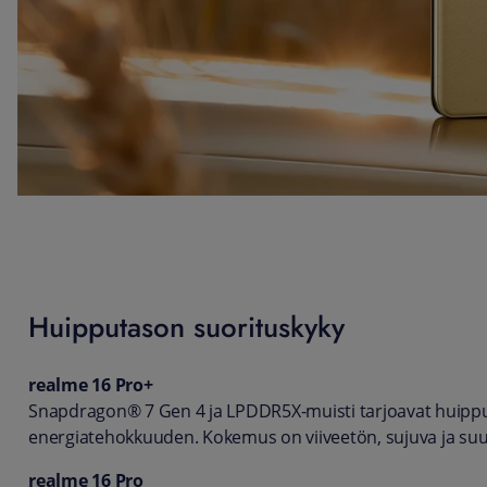
Huipputason suorituskyky
realme 16 Pro+
Snapdragon® 7 Gen 4 ja LPDDR5X-muisti tarjoavat huipp
energiatehokkuuden. Kokemus on viiveetön, sujuva ja suu
realme 16 Pro