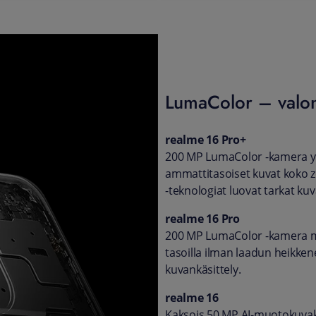
LumaColor – valon 
realme 16 Pro+
200 MP LumaColor -kamera yh
ammattitasoiset kuvat koko z
-teknologiat luovat tarkat kuv
realme 16 Pro
200 MP LumaColor -kamera ma
tasoilla ilman laadun heikken
kuvankäsittely.
realme 16
Kaksois 50 MP AI-muotokuvaka