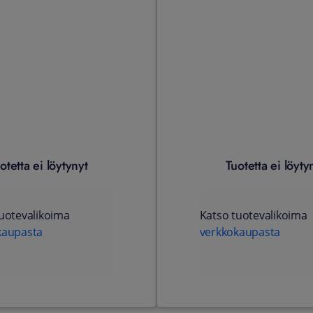
otetta ei löytynyt
Tuotetta ei löyty
uotevalikoima
Katso tuotevalikoima
kaupasta
verkkokaupasta