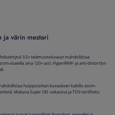
ja värin mestari
distettynä 3.5× telemuotokuvaan mahdollistaa
oom-alueella aina 120× asti. HyperRAW- ja anti-distortion
at.
hdollistaa huipputarkan kuvauksen kaikilla zoom-
emistä. Mukana Super OIS -vakautus ja TÜV-sertifioitu
merat tuovat luonnolliset ihonsävyt, syvyyden ja