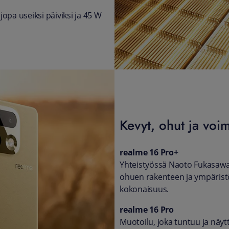
opa useiksi päiviksi ja 45 W
Kevyt, ohut ja voi
realme 16 Pro+
Yhteistyössä Naoto Fukasawa
ohuen rakenteen ja ympäristöy
kokonaisuus.
realme 16 Pro
Muotoilu, joka tuntuu ja näyt