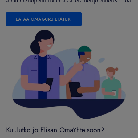
Apumme nopeutuu kun lataat etätuen jo ennen soittoa.
LATAA OMAGURU ETÄTUKI
Kuulutko jo Elisan OmaYhteisöön?