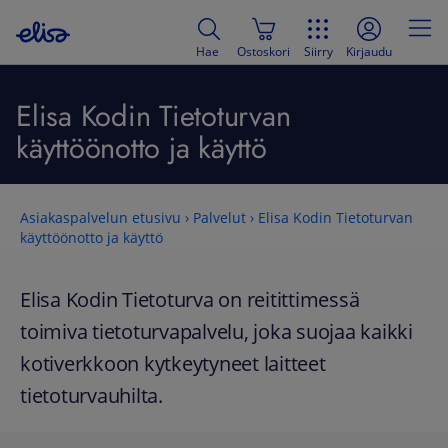
Hae
Ostoskori
Siirry
Kirjaudu
Elisa Kodin Tietoturvan
käyttöönotto ja käyttö
Asiakaspalvelun etusivu
›
Palvelut
›
Elisa Kodin Tietoturvan
käyttöönotto ja käyttö
Elisa Kodin Tietoturva on reitittimessä
toimiva tietoturvapalvelu, joka suojaa kaikki
kotiverkkoon kytkeytyneet laitteet
tietoturvauhilta.