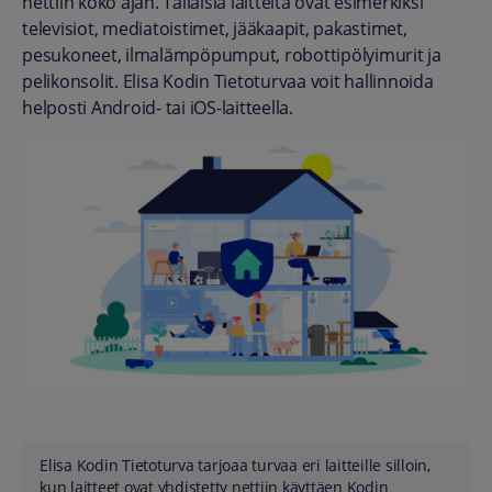
nettiin koko ajan. Tällaisia laitteita ovat esimerkiksi
televisiot, mediatoistimet, jääkaapit, pakastimet,
pesukoneet, ilmalämpöpumput, robottipölyimurit ja
pelikonsolit. Elisa Kodin Tietoturvaa voit hallinnoida
helposti Android- tai iOS-laitteella.
Elisa Kodin Tietoturva tarjoaa turvaa eri laitteille silloin,
kun laitteet ovat yhdistetty nettiin käyttäen Kodin