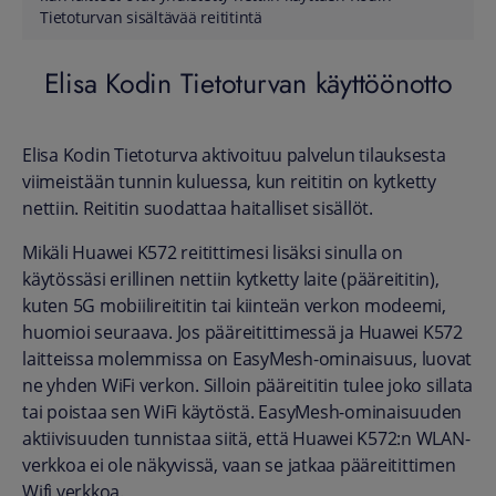
Tietoturvan sisältävää reititintä
Elisa Kodin Tietoturvan käyttöönotto
Elisa Kodin Tietoturva aktivoituu palvelun tilauksesta
viimeistään tunnin kuluessa, kun reititin on kytketty
nettiin. Reititin suodattaa haitalliset sisällöt.
Mikäli Huawei K572 reitittimesi lisäksi sinulla on
käytössäsi erillinen nettiin kytketty laite (pääreititin),
kuten 5G mobiilireititin tai kiinteän verkon modeemi,
huomioi seuraava. Jos pääreitittimessä ja Huawei K572
laitteissa molemmissa on EasyMesh-ominaisuus, luovat
ne yhden WiFi verkon. Silloin pääreititin tulee joko sillata
tai poistaa sen WiFi käytöstä. EasyMesh-ominaisuuden
aktiivisuuden tunnistaa siitä, että Huawei K572:n WLAN-
verkkoa ei ole näkyvissä, vaan se jatkaa pääreitittimen
Wifi verkkoa.