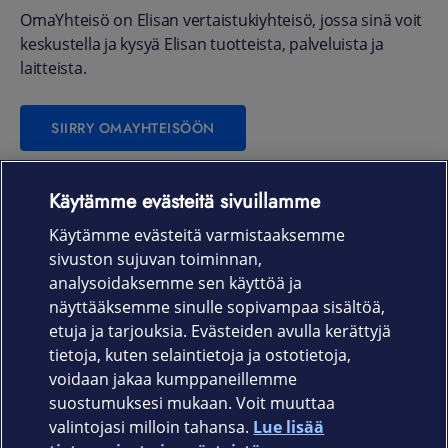
OmaYhteisö on Elisan vertaistukiyhteisö, jossa sinä voit
keskustella ja kysyä Elisan tuotteista, palveluista ja
laitteista.
SIIRRY OMAYHTEISÖÖN
Käytämme evästeitä sivuillamme
Laitteet & liittymät
Käytämme evästeitä varmistaaksemme
sivuston sujuvan toiminnan,
Palvelut
analysoidaksemme sen käyttöä ja
näyttääksemme sinulle sopivampaa sisältöä,
etuja ja tarjouksia. Evästeiden avulla kerättyjä
Tuki
tietoja, kuten selaintietoja ja ostotietoja,
voidaan jakaa kumppaneillemme
Ajankohtaista
suostumuksesi mukaan. Voit muuttaa
valintojasi milloin tahansa.
Lue lisää