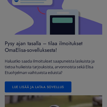
Pysy ajan tasalla – tilaa ilmoitukset
OmaElisa-sovelluksesta!
Haluatko saada ilmoitukset saapuneista laskuista ja
tietoa huikeista tarjouksista, arvonnoista sekä Elisa
Etuohjelman vaihtuvista eduista?
LUE LISÄÄ JA LATAA SOVELLUS