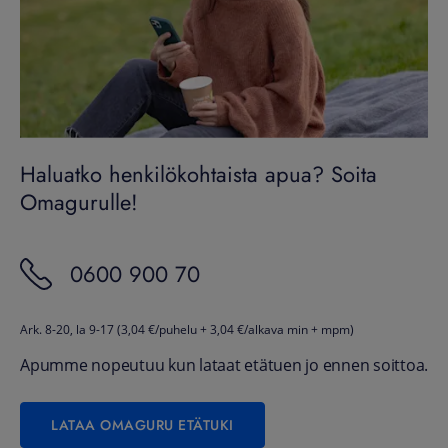
Haluatko henkilökohtaista apua? Soita
Omagurulle!
0600 900 70
Ark. 8-20, la 9-17 (3,04 €/puhelu + 3,04 €/alkava min + mpm)
Apumme nopeutuu kun lataat etätuen jo ennen soittoa.
LATAA OMAGURU ETÄTUKI