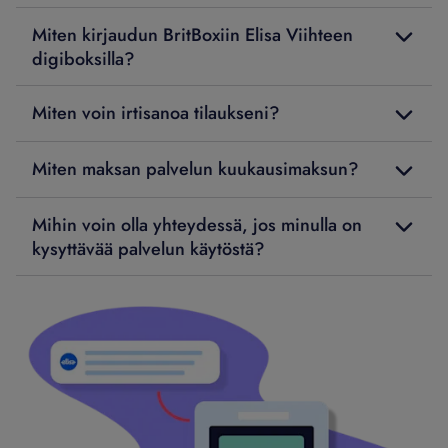
Miten kirjaudun BritBoxiin Elisa Viihteen
digiboksilla?
Miten voin irtisanoa tilaukseni?
Miten maksan palvelun kuukausimaksun?
Mihin voin olla yhteydessä, jos minulla on
kysyttävää palvelun käytöstä?