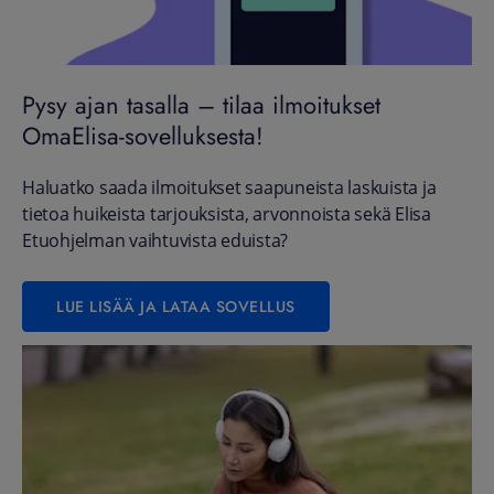
Pysy ajan tasalla – tilaa ilmoitukset
OmaElisa-sovelluksesta!
Haluatko saada ilmoitukset saapuneista laskuista ja
tietoa huikeista tarjouksista, arvonnoista sekä Elisa
Etuohjelman vaihtuvista eduista?
LUE LISÄÄ JA LATAA SOVELLUS