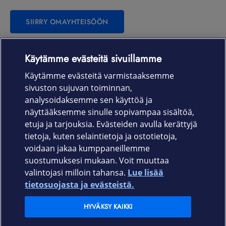
SIIRRY OMAYHTEISÖÖN
Käytämme evästeitä sivuillamme
Laitteet & liittymät
Käytämme evästeitä varmistaaksemme
sivuston sujuvan toiminnan,
Palvelut
analysoidaksemme sen käyttöä ja
näyttääksemme sinulle sopivampaa sisältöä,
etuja ja tarjouksia. Evästeiden avulla kerättyjä
Tuki
tietoja, kuten selaintietoja ja ostotietoja,
voidaan jakaa kumppaneillemme
Ajankohtaista
suostumuksesi mukaan. Voit muuttaa
valintojasi milloin tahansa.
Lue lisää
Elisa Oyj
tietosuojasta ja evästeistä.
HYVÄKSY KAIKKI
In English