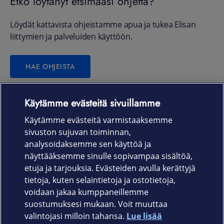
Etkö löytänyt etsimääsi ohjetta?
Löydät kattavista ohjeistamme apua ja tukea Elisan
liittymien ja palveluiden käyttöön.
HAE OHJEISTA
Käytämme evästeitä sivuillamme
Laitteet & liittymät
Käytämme evästeitä varmistaaksemme
sivuston sujuvan toiminnan,
Palvelut
analysoidaksemme sen käyttöä ja
näyttääksemme sinulle sopivampaa sisältöä,
etuja ja tarjouksia. Evästeiden avulla kerättyjä
Tuki
tietoja, kuten selaintietoja ja ostotietoja,
voidaan jakaa kumppaneillemme
Ajankohtaista
suostumuksesi mukaan. Voit muuttaa
valintojasi milloin tahansa.
Lue lisää