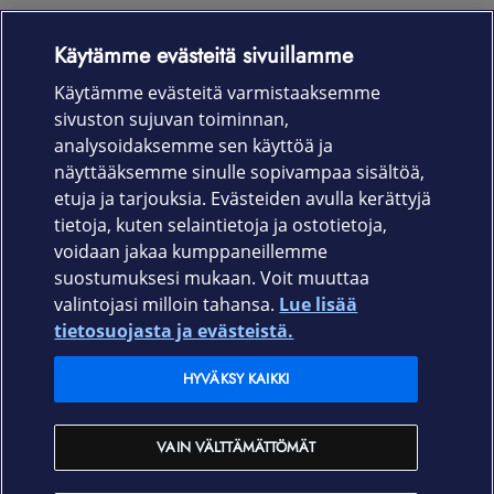
Käytämme evästeitä sivuillamme
Laitteet & liittymät
Käytämme evästeitä varmistaaksemme
sivuston sujuvan toiminnan,
Palvelut
analysoidaksemme sen käyttöä ja
näyttääksemme sinulle sopivampaa sisältöä,
etuja ja tarjouksia. Evästeiden avulla kerättyjä
Tuki
tietoja, kuten selaintietoja ja ostotietoja,
voidaan jakaa kumppaneillemme
Ajankohtaista
suostumuksesi mukaan. Voit muuttaa
valintojasi milloin tahansa.
Lue lisää
Elisa Oyj
tietosuojasta ja evästeistä.
HYVÄKSY KAIKKI
In English
VAIN VÄLTTÄMÄTTÖMÄT
På Svenska