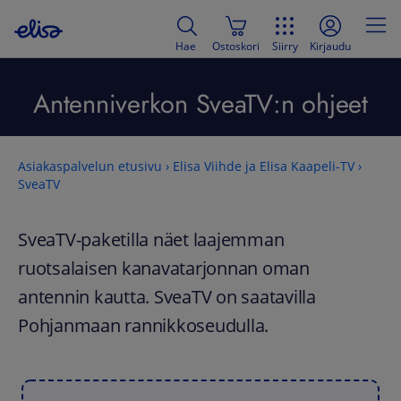
Hae
Ostoskori
Siirry
Kirjaudu
Antenniverkon SveaTV:n ohjeet
Asiakaspalvelun etusivu
›
Elisa Viihde ja Elisa Kaapeli-TV
›
SveaTV
SveaTV-paketilla näet laajemman
ruotsalaisen kanavatarjonnan oman
antennin kautta. SveaTV on saatavilla
Pohjanmaan rannikkoseudulla.