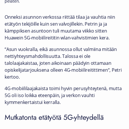
pelaten.
Onneksi asunnon verkossa riittää tilaa ja vauhtia niin
etätyön tekijöille kuin sen valvojillekin. Petrin ja ja
kämppiksen asuntoon tuli muutama viikko sitten
Huawein 5G-mobiilireititin wlan-vahvistimien kera.
“Asun vuokralla, eikä asunnossa ollut valmiina mitään
nettiyhteysmahdollisuutta. Talossa ei ole
talolaajakaistaa, joten aikoinaan päädyin ottamaan
opiskelijatarjouksena olleen 4G-mobiilireitittimen“, Petri
kertoo.
4G-mobiililaajakaista toimi hyvin perusyhteytenä, mutta
5G oli iso loikka eteenpäin, ja verkon vauhti
kymmenkertaistui kerralla.
Mutkatonta etätyötä 5G-yhteydellä