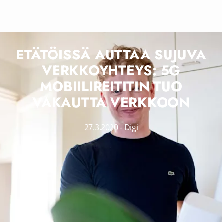
ETÄTÖISSÄ AUTTAA SUJUVA
VERKKOYHTEYS: 5G
MOBIILIREITITIN TUO
VAKAUTTA VERKKOON
27.3.2020
-
Digi