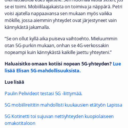
se ei toimi. Mobiililaajakaista on toimiva ja näppärä. Petri
voisi ajatella nappaavansa sen mukaan myös vaikka
mökille, jossa aiemmin yhteydet ovat järjestyneet vain
kännykästä jakamalla.
“Se on ollut kyllä aika puiseva vaihtoehto. Mieluummin
otan 5G-purkin mukaan, onhan se 4G-verkossakin
nopeampi kuin kännykästä kaikille jaettu yhteyteni.”
Haluaisitko omaan kotiisi nopean 5G-yhteyden?
Lue
lisää Elisan 5G-mahdollisuuksista.
Lue lisää
Paulin Pelivideot testasi 5G -liittymää
.
5G mobiilireititin mahdollisti kuukausien etätyön Lapissa
5G Kotinetti toi sujuvan nettiyhteyden kuopiolaiseen
omakotitaloon