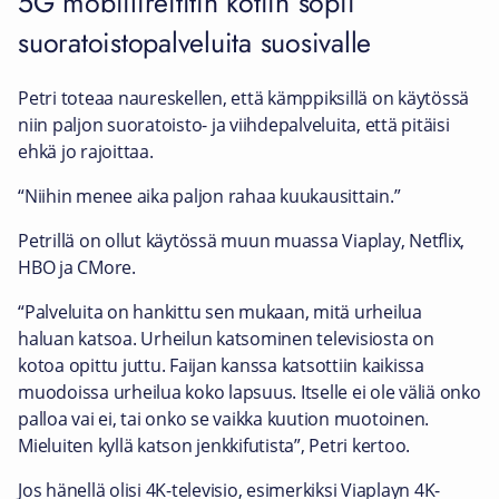
5G mobiilireititin kotiin sopii
suoratoistopalveluita suosivalle
Petri toteaa naureskellen, että kämppiksillä on käytössä
niin paljon suoratoisto- ja viihdepalveluita, että pitäisi
ehkä jo rajoittaa.
“Niihin menee aika paljon rahaa kuukausittain.”
Petrillä on ollut käytössä muun muassa Viaplay, Netflix,
HBO ja CMore.
“Palveluita on hankittu sen mukaan, mitä urheilua
haluan katsoa. Urheilun katsominen televisiosta on
kotoa opittu juttu. Faijan kanssa katsottiin kaikissa
muodoissa urheilua koko lapsuus. Itselle ei ole väliä onko
palloa vai ei, tai onko se vaikka kuution muotoinen.
Mieluiten kyllä katson jenkkifutista”, Petri kertoo.
Jos hänellä olisi 4K-televisio, esimerkiksi Viaplayn 4K-