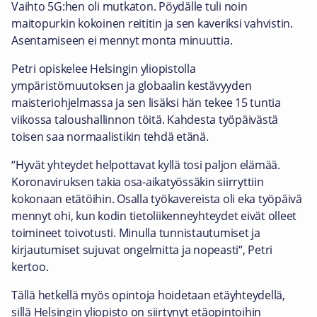
Vaihto 5G:hen oli mutkaton. Pöydälle tuli noin
maitopurkin kokoinen reititin ja sen kaveriksi vahvistin.
Asentamiseen ei mennyt monta minuuttia.
Petri opiskelee Helsingin yliopistolla
ympäristömuutoksen ja globaalin kestävyyden
maisteriohjelmassa ja sen lisäksi hän tekee 15 tuntia
viikossa taloushallinnon töitä. Kahdesta työpäivästä
toisen saa normaalistikin tehdä etänä.
“Hyvät yhteydet helpottavat kyllä tosi paljon elämää.
Koronaviruksen takia osa-aikatyössäkin siirryttiin
kokonaan etätöihin. Osalla työkavereista oli eka työpäivä
mennyt ohi, kun kodin tietoliikenneyhteydet eivät olleet
toimineet toivotusti. Minulla tunnistautumiset ja
kirjautumiset sujuvat ongelmitta ja nopeasti“, Petri
kertoo.
Tällä hetkellä myös opintoja hoidetaan etäyhteydellä,
sillä Helsingin yliopisto on siirtynyt etäopintoihin