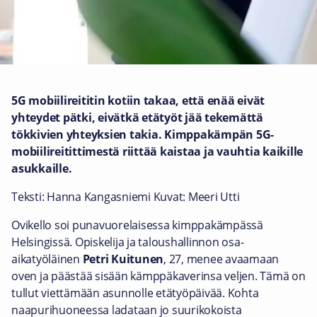
5G mobiilireititin kotiin takaa, että enää eivät
yhteydet pätki, eivätkä etätyöt jää tekemättä
tökkivien yhteyksien takia. Kimppakämpän 5G-
mobiilireitittimestä riittää kaistaa ja vauhtia kaikille
asukkaille.
Teksti: Hanna Kangasniemi Kuvat: Meeri Utti
Ovikello soi punavuorelaisessa kimppakämpässä
Helsingissä. Opiskelija ja taloushallinnon osa-
aikatyöläinen
Petri Kuitunen
, 27, menee avaamaan
oven ja päästää sisään kämppäkaverinsa veljen. Tämä on
tullut viettämään asunnolle etätyöpäivää. Kohta
naapurihuoneessa ladataan jo suurikokoista