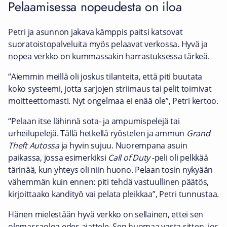
Pelaamisessa nopeudesta on iloa
Petri ja asunnon jakava kämppis paitsi katsovat
suoratoistopalveluita myös pelaavat verkossa. Hyvä ja
nopea verkko on kummassakin harrastuksessa tärkeä.
“Aiemmin meillä oli joskus tilanteita, että piti buutata
koko systeemi, jotta sarjojen striimaus tai pelit toimivat
moitteettomasti. Nyt ongelmaa ei enää ole”, Petri kertoo.
“Pelaan itse lähinnä sota- ja ampumispelejä tai
urheilupelejä. Tällä hetkellä ryöstelen ja ammun
Grand
Theft Autossa
ja hyvin sujuu. Nuorempana asuin
paikassa, jossa esimerkiksi
Call of Duty
-peli oli pelkkää
tärinää, kun yhteys oli niin huono. Pelaan tosin nykyään
vähemmän kuin ennen: piti tehdä vastuullinen päätös,
kirjoittaako kandityö vai pelata pleikkaa”, Petri tunnustaa.
Hänen mielestään hyvä verkko on sellainen, ettei sen
olemassaoloa edes ajattele. Sen huomaa vasta sitten, jos