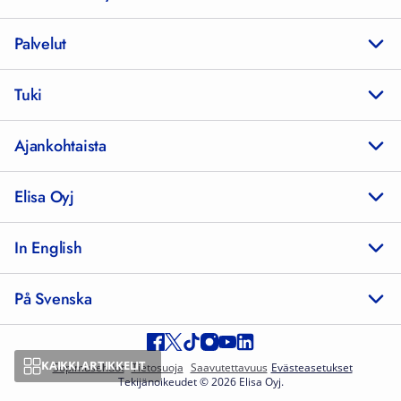
Palvelut
Tuki
Ajankohtaista
Elisa Oyj
In English
På Svenska
KAIKKI ARTIKKELIT
Sopimusehdot
Tietosuoja
Saavutettavuus
Evästeasetukset
Tekijänoikeudet © 2026 Elisa Oyj.