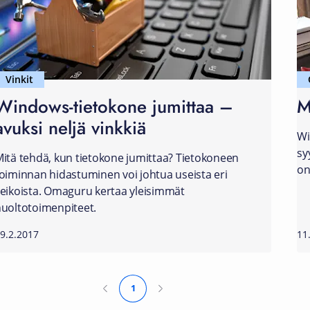
Vinkit
Windows-tietokone jumittaa –
M
avuksi neljä vinkkiä
Wi
sy
itä tehdä, kun tietokone jumittaa? Tietokoneen
on
oiminnan hidastuminen voi johtua useista eri
eikoista. Omaguru kertaa yleisimmät
uoltotoimenpiteet.
9.2.2017
11
1