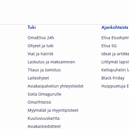
Tuki
Ajankohtaista
OmaElisa 24h
Elisa Etuohje
Ohjeet ja tuki
Elisa 5G
Viat ja häiriöt
Ideat ja artikke
Laskutus ja maksaminen
Liittymät lapsi
Tilaus ja toimitus
Kellopuhelin l
Laiteohjeet
Black Friday
Asiakaspalvelun yhteystiedot
Huippuetuja El
Soita Omagurulle
OmaYhteisö
Myymälät ja myyntipisteet
Kuuluvuuskartta
Asiakastiedotteet