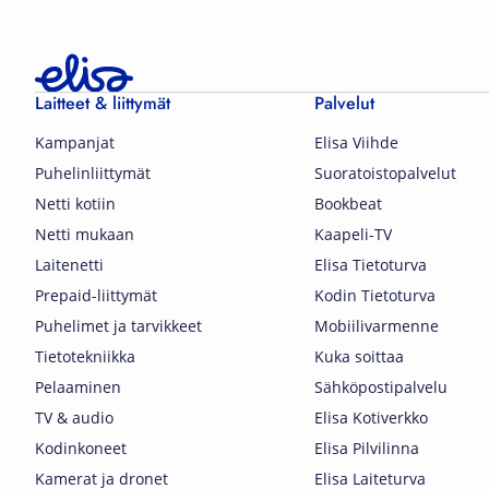
Laitteet & liittymät
Palvelut
Kampanjat
Elisa Viihde
Puhelinliittymät
Suoratoistopalvelut
Netti kotiin
Bookbeat
Netti mukaan
Kaapeli-TV
Laitenetti
Elisa Tietoturva
Prepaid-liittymät
Kodin Tietoturva
Puhelimet ja tarvikkeet
Mobiilivarmenne
Tietotekniikka
Kuka soittaa
Pelaaminen
Sähköpostipalvelu
TV & audio
Elisa Kotiverkko
Kodinkoneet
Elisa Pilvilinna
Kamerat ja dronet
Elisa Laiteturva