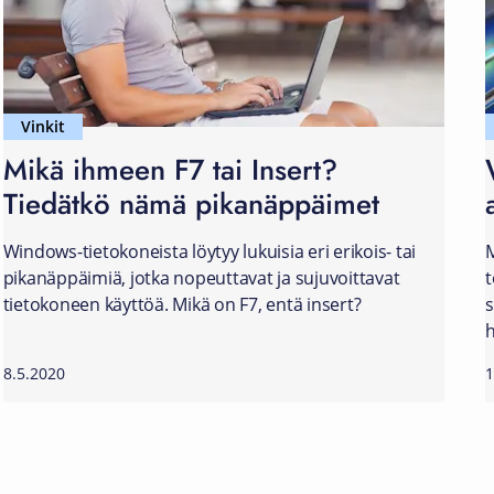
Vinkit
Mikä ihmeen F7 tai Insert?
Tiedätkö nämä pikanäppäimet
Windows-tietokoneista löytyy lukuisia eri erikois- tai
M
pikanäppäimiä, jotka nopeuttavat ja sujuvoittavat
t
tietokoneen käyttöä. Mikä on F7, entä insert?
s
h
8.5.2020
1