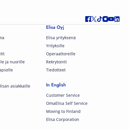
Elisa Oyj
lma
Elisa yrityksenä
Yrityksille
lit
Operaattoreille
lle ja nuorille
Rekrytointi
apselle
Tiedotteet
In English
isan asiakkaille
Customer Service
OmaElisa Self Service
Moving to Finland
Elisa Corporation