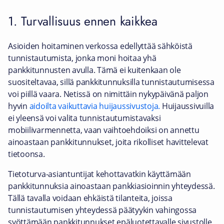
1. Turvallisuus ennen kaikkea
Asioiden hoitaminen verkossa edellyttää sähköistä
tunnistautumista, jonka moni hoitaa yhä
pankkitunnusten avulla. Tämä ei kuitenkaan ole
suositeltavaa, sillä pankkitunnuksilla tunnistautumisessa
voi piillä vaara. Netissä on nimittäin nykypäivänä paljon
hyvin
aidoilta vaikuttavia huijaussivustoja.
Huijaussivuilla
ei yleensä voi valita tunnistautumistavaksi
mobiilivarmennetta, vaan vaihtoehdoiksi on annettu
ainoastaan pankkitunnukset, joita rikolliset havittelevat
tietoonsa.
Tietoturva-asiantuntijat kehottavatkin käyttämään
pankkitunnuksia ainoastaan pankkiasioinnin yhteydessä.
Tällä tavalla voidaan ehkäistä tilanteita, joissa
tunnistautumisen yhteydessä päätyykin vahingossa
syöttämään pankkitunnukset epäluotettavalle sivustolle,