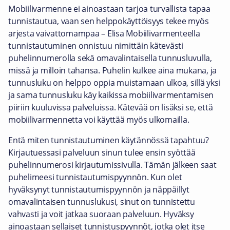
Mobiilivarmenne ei ainoastaan tarjoa turvallista tapaa
tunnistautua, vaan sen helppokäyttöisyys tekee myös
arjesta vaivattomampaa – Elisa Mobiilivarmenteella
tunnistautuminen onnistuu nimittäin kätevästi
puhelinnumerolla sekä omavalintaisella tunnusluvulla,
missä ja milloin tahansa. Puhelin kulkee aina mukana, ja
tunnusluku on helppo oppia muistamaan ulkoa, sillä yksi
ja sama tunnusluku käy kaikissa mobiilivarmentamisen
piiriin kuuluvissa palveluissa. Kätevää on lisäksi se, että
mobiilivarmennetta voi käyttää myös ulkomailla.
Entä miten tunnistautuminen käytännössä tapahtuu?
Kirjautuessasi palveluun sinun tulee ensin syöttää
puhelinnumerosi kirjautumissivulla. Tämän jälkeen saat
puhelimeesi tunnistautumispyynnön. Kun olet
hyväksynyt tunnistautumispyynnön ja näppäillyt
omavalintaisen tunnuslukusi, sinut on tunnistettu
vahvasti ja voit jatkaa suoraan palveluun. Hyväksy
ainoastaan sellaiset tunnistuspyynnöt, jotka olet itse