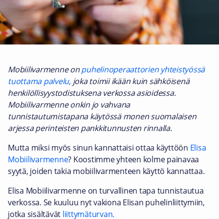
Mobiilivarmenne on
puhelinoperaattorien yhteistyössä
tuottama palvelu,
joka toimii ikään kuin sähköisenä
henkilöllisyystodistuksena verkossa asioidessa.
Mobiilivarmenne onkin jo vahvana
tunnistautumistapana käytössä monen suomalaisen
arjessa perinteisten pankkitunnusten rinnalla.
Mutta miksi myös sinun kannattaisi ottaa käyttöön
Elisa
Mobiilivarmenne
? Koostimme yhteen kolme painavaa
syytä, joiden takia mobiilivarmenteen käyttö kannattaa.
​Elisa Mobiilivarmenne on turvallinen tapa tunnistautua
verkossa. Se kuuluu nyt vakiona Elisan puhelinliittymiin,
jotka sisältävät
liittymäturvan.