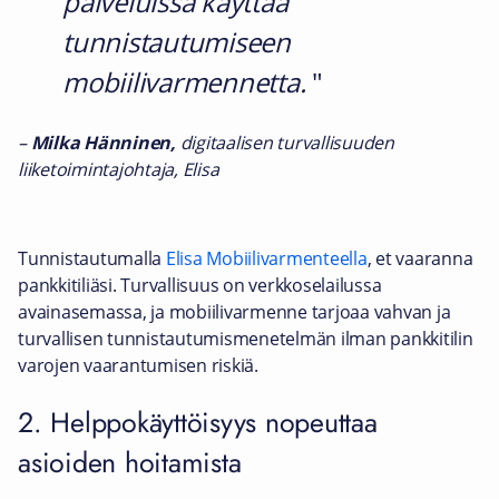
palveluissa käyttää
tunnistautumiseen
mobiilivarmennetta.
–
Milka Hänninen,
digitaalisen turvallisuuden
liiketoimintajohtaja, Elisa
Tunnistautumalla
Elisa Mobiilivarmenteella
, et vaaranna
pankkitiliäsi. Turvallisuus on verkkoselailussa
avainasemassa, ja mobiilivarmenne tarjoaa vahvan ja
turvallisen tunnistautumismenetelmän ilman pankkitilin
varojen vaarantumisen riskiä.
2. Helppokäyttöisyys nopeuttaa
asioiden hoitamista