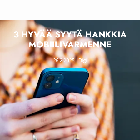
3 HYVÄÄ SYYTÄ HANKKIA
MOBIILIVARMENNE
26.2.2025
-
Digi