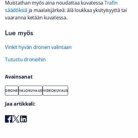
Muistathan myös aina noudattaa kuvatessa
Trafin
säädöksiä
ja maalaisjärkeä: älä loukkaa yksityisyyttä tai
vaaranna ketään kuvatessa.
Lue myös
Vinkit hyvän dronen valintaan
Tutustu droneihin
Avainsanat
DRONE
VALOKUVAUS
VIDEOKUVAUS
Jaa artikkeli: