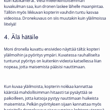
kuin käsikamerat. Vielä mielenkiintoisemman
kuvakulman saa, kun dronen laskee lähelle maanpintaa.
Tällöin myös liikkuvan kopterin vauhdin tuntu kasvaa
videoissa. Dronekuvaus on siis muutakin kuin yläilmoissa
liitelyä!
4. Älä hätäile
Moni dronella kuvattu ensivideo näyttää tältä: kopteri
yläilmoihin ja pyöritys ympäri. Kuvatessa rauhalliselta
tuntunut pyöritys on kuitenkin videota katsellessa liian
nopeaa, jotta maisemista pääsisi nauttimaan.
Kun kuvaa yläilmoista, kopterin nokkaa kannattaa
kääntää mahdollisimman hitaasti tai pysäyttää se
paikoilleen, jotta katsoja pystyy nauttimaan huikeista
maisemista. Pelkän pyörityksen sijaan kannattaa myös