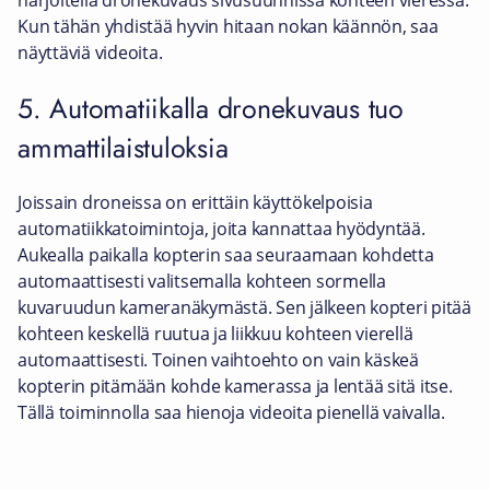
harjoitella dronekuvaus sivusuunnissa kohteen vieressä.
Kun tähän yhdistää hyvin hitaan nokan käännön, saa
näyttäviä videoita.
5. Automatiikalla dronekuvaus tuo
ammattilaistuloksia
Joissain droneissa on erittäin käyttökelpoisia
automatiikkatoimintoja, joita kannattaa hyödyntää.
Aukealla paikalla kopterin saa seuraamaan kohdetta
automaattisesti valitsemalla kohteen sormella
kuvaruudun kameranäkymästä. Sen jälkeen kopteri pitää
kohteen keskellä ruutua ja liikkuu kohteen vierellä
automaattisesti. Toinen vaihtoehto on vain käskeä
kopterin pitämään kohde kamerassa ja lentää sitä itse.
Tällä toiminnolla saa hienoja videoita pienellä vaivalla.