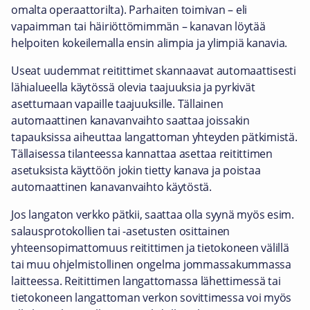
omalta operaattorilta). Parhaiten toimivan – eli
vapaimman tai häiriöttömimmän – kanavan löytää
helpoiten kokeilemalla ensin alimpia ja ylimpiä kanavia.
Useat uudemmat reitittimet skannaavat automaattisesti
lähialueella käytössä olevia taajuuksia ja pyrkivät
asettumaan vapaille taajuuksille. Tällainen
automaattinen kanavanvaihto saattaa joissakin
tapauksissa aiheuttaa langattoman yhteyden pätkimistä.
Tällaisessa tilanteessa kannattaa asettaa reitittimen
asetuksista käyttöön jokin tietty kanava ja poistaa
automaattinen kanavanvaihto käytöstä.
Jos langaton verkko pätkii, saattaa olla syynä myös esim.
salausprotokollien tai -asetusten osittainen
yhteensopimattomuus reitittimen ja tietokoneen välillä
tai muu ohjelmistollinen ongelma jommassakummassa
laitteessa. Reitittimen langattomassa lähettimessä tai
tietokoneen langattoman verkon sovittimessa voi myös