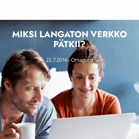
MIKSI LANGATON VERKKO
PÄTKII?
22.7.2016
-
Omaguru