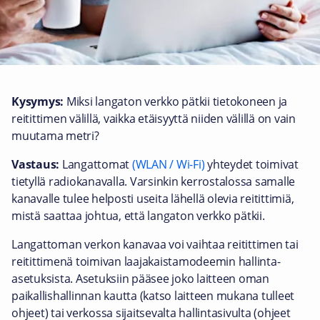
Kysymys:
Miksi langaton verkko pätkii tietokoneen ja
reitittimen välillä, vaikka etäisyyttä niiden välillä on vain
muutama metri?
Vastaus:
Langattomat
(WLAN / Wi-Fi)
yhteydet toimivat
tietyllä radiokanavalla. Varsinkin kerrostalossa samalle
kanavalle tulee helposti useita lähellä olevia reitittimiä,
mistä saattaa johtua, että langaton verkko pätkii.
Langattoman verkon kanavaa voi vaihtaa reitittimen tai
reitittimenä toimivan laajakaistamodeemin hallinta-
asetuksista. Asetuksiin pääsee joko laitteen oman
paikallishallinnan kautta (katso laitteen mukana tulleet
ohjeet) tai verkossa sijaitsevalta hallintasivulta (ohjeet