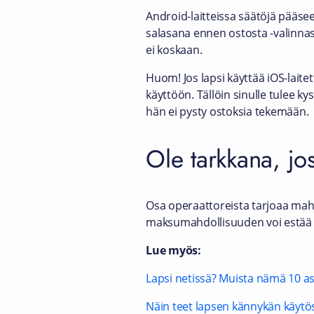
Android-laitteissa säätöjä pääse
salasana ennen ostosta -valinnast
ei koskaan.
Huom! Jos lapsi käyttää iOS-laite
käyttöön. Tällöin sinulle tulee ky
hän ei pysty ostoksia tekemään.
Ole tarkkana, jo
Osa operaattoreista tarjoaa mahd
maksumahdollisuuden voi estää 
Lue myös:
Lapsi netissä? Muista nämä 10 as
Näin teet lapsen kännykän käytöst