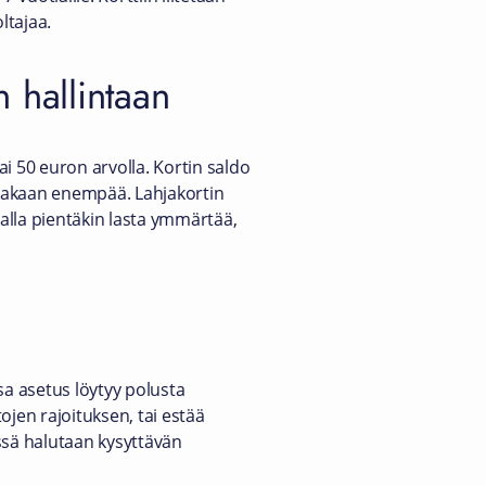
ltajaa.
n hallintaan
i 50 euron arvolla. Kortin saldo
uroakaan enempää. Lahjakortin
lla pientäkin lasta ymmärtää,
sa asetus löytyy polusta
tojen rajoituksen, tai estää
ssä halutaan kysyttävän