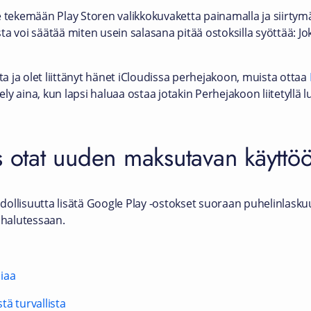
e tekemään Play Storen valikkokuvaketta painamalla ja siirtymä
a voi säätää miten usein salasana pitää ostoksilla syöttää: Jok
tta ja olet liittänyt hänet iCloudissa perhejakoon, muista ottaa
sely aina, kun lapsi haluaa ostaa jotakin Perhejakoon liitetyllä 
s otat uuden maksutavan käyttö
ollisuutta lisätä Google Play -ostokset suoraan puhelinlasku
halutessaan.
iaa
ä turvallista