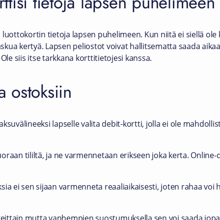
orttisi tietoja lapsen puhelimeen
luottokortin tietoja lapsen puhelimeen. Kun niitä ei siellä ole 
laskua kertyä. Lapsen peliostot voivat hallitsematta saada aik
Ole siis itse tarkkana korttitietojesi kanssa.
a ostoksiin
suvälineeksi lapselle valita debit-kortti, jolla ei ole mahdollis
raan tililtä, ja ne varmennetaan erikseen joka kerta. Online-de
oksia ei sen sijaan varmenneta reaaliaikaisesti, joten rahaa voi
keittain mutta vanhempien suostumuksella sen voi saada jopa 7-v