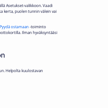
llä Asetukset-valikkoon. Vaadi
a kerta, puolen tunnin välein vai
Pyydä ostamaan
-toiminto
luottokortilla. Ilman hyväksyntääsi
ön
un. Helpolta kuulostavan