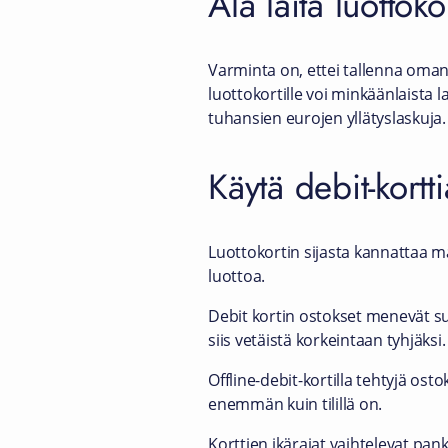
Älä laita luottok
Varminta on, ettei tallenna oman 
luottokortille voi minkäänlaista 
tuhansien eurojen yllätyslaskuja. 
Käytä debit-kortti
Luottokortin sijasta kannattaa mak
luottoa.
Debit kortin ostokset menevät suo
siis vetäistä korkeintaan tyhjäksi.
Offline-debit-kortilla tehtyjä ost
enemmän kuin tilillä on.
Korttien ikärajat vaihtelevat pan