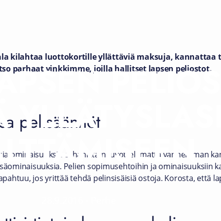
 ala kilahtaa luottokortille yllättäviä maksuja, kannattaa 
APSEN PELIOS
so parhaat vinkkimme, joilla hallitset lapsen peliostot.
Ä YLLÄTYSLA
sa pelisäännöt
ÄLTTÄMISEEN
isia ominaisuuksia ei hankita neuvottelematta vanhemman kan
a lisäominaisuuksia. Pelien sopimusehtoihin ja ominaisuuksiin
apahtuu, jos yrittää tehdä pelinsisäisiä ostoja. Korosta, että 
28.9.2016
-
Perhe