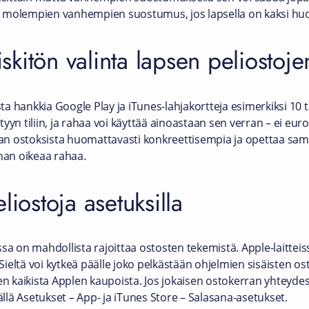
aan molempien vanhempien suostumus, jos lapsella on kaksi huo
riskitön valinta lapsen peliostoje
 hankkia Google Play ja iTunes-lahjakortteja esimerkiksi 10 ta
yyn tiliin, ja rahaa voi käyttää ainoastaan sen verran – ei e
n ostoksista huomattavasti konkreettisempia ja opettaa sama
ihan oikeaa rahaa.
liostoja asetuksilla
sa on mahdollista rajoittaa ostosten tekemistä. Apple-laitteis
 Sieltä voi kytkeä päälle joko pelkästään ohjelmien sisäisten os
sen kaikista Applen kaupoista. Jos jokaisen ostokerran yhteyde
lä Asetukset – App- ja iTunes Store – Salasana-asetukset.