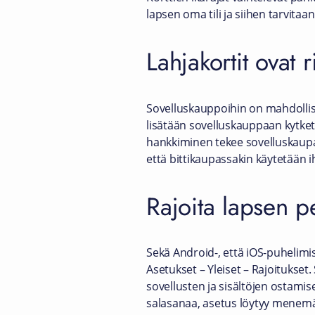
lapsen oma tili ja siihen tarvit
Lahjakortit ovat 
Sovelluskauppoihin on mahdollista
lisätään sovelluskauppaan kytkett
hankkiminen tekee sovelluskaupa
että bittikaupassakin käytetään 
Rajoita lapsen pe
Sekä Android-, että iOS-puhelimis
Asetukset – Yleiset – Rajoitukset.
sovellusten ja sisältöjen ostami
salasanaa, asetus löytyy menemäl