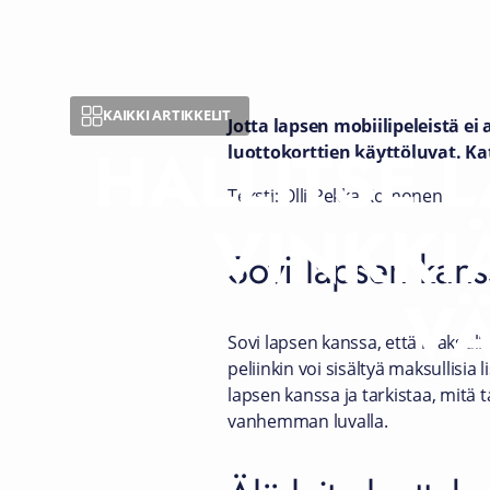
KAIKKI ARTIKKELIT
Jotta lapsen mobiilipeleistä ei
HALLITSE L
luottokorttien käyttöluvat. Kat
Teksti: Olli-Pekka Komonen
VINKKI
Sovi lapsen kans
V
Sovi lapsen kanssa, että maksull
peliinkin voi sisältyä maksullisi
lapsen kanssa ja tarkistaa, mitä t
vanhemman luvalla.