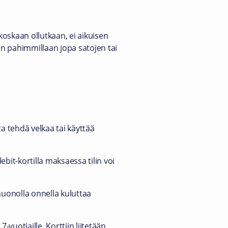
koskaan ollutkaan, ei aikuisen
aan pahimmillaan jopa satojen tai
ta tehdä velkaa tai käyttää
bit-kortilla maksaessa tilin voi
 huonolla onnella kuluttaa
uotiaille. Korttiin liitetään