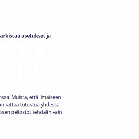
tarkistaa asetukset ja
TOJA: 6
SKUN
ssa. Muista, että ilmaiseen
 kannattaa tutustua yhdessä
lapsen peliostot tehdään vain