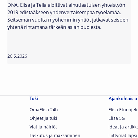
DNA, Elisa ja Telia aloittivat ainutlaatuisen yhteistyön
2019 edistääkseen yhdenvertaisempaa työelämää.
Seitsemän vuotta myöhemmin yhtiöt jatkavat seisoen
yhtenä rintamana tärkeän asian puolesta.
26.5.2026
Tuki
Ajankohtaista
OmaElisa 24h
Elisa Etuohje
Ohjeet ja tuki
Elisa 5G
Viat ja häiriöt
Ideat ja artikke
Laskutus ja maksaminen
Liittymät lapsi