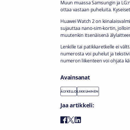
Muun muassa Samsungin ja LG:n äly
ottaa vastaan puheluita. Kyseiset
Huawei Watch 2 on kiinalaisvalmis
sujauttaa nano-sim-kortin, jolloin
muutenkin itsenäisenä älylaitteen
Lenkille tai patikkaretkelle ei v
numerosta voi puhelut ja tekstivi
numeron liikenteen voi ohjata kä
Avainsanat
ÄLYKELLO
LIIKKUMINEN
Jaa artikkeli: