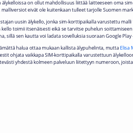
kelloissa on ollut mahdollisuus liittää laitteeseen oma sim-kor
 malliversiot eivät ole kuitenkaan tulleet tarjolle Suomen mark
tajan uusin älykello, jonka sim-korttipaikalla varustettu malli
 kello toimii itsenäisesti eikä se tarvitse puhelun soittamiseen 
a, sillä sen kautta voi ladata sovelluksia suoraan Google Play
älttämättä halua ottaa mukaan kallista älypuhelinta, mutta
Elisa 
estit ohjata vaikkapa SIM-korttipaikalla varustettuun älykelloo
tevästi yhdestä kolmeen palveluun liitettyyn numeroon, joista