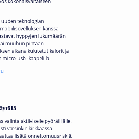
myös kokonaisvaltaiseen
 uuden teknologian
mobiilisovelluksen kanssa.
ijastavat hyppyjen lukumäärän
tai muuhun pintaan.
ksen aikana kulutetut kalorit ja
 micro-usb -kaapelilla.
ru
äytöllä
valinta aktiiviselle pyöräilijälle.
ti varsinkin kirkkaassa
saattaa lisätä onnettomuusriskiä.