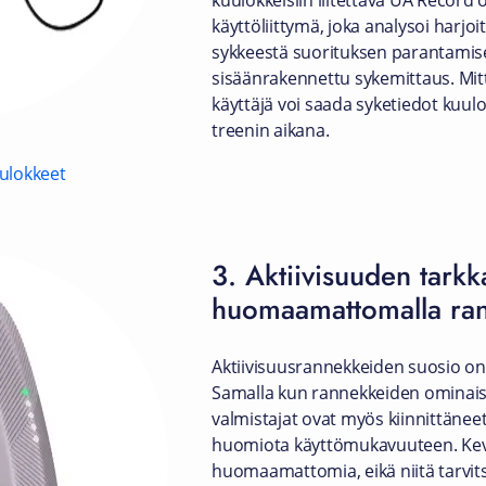
kuulokkeisiin liitettävä UA Record
käyttöliittymä, joka analysoi harjoi
sykkeestä suorituksen parantamis
sisäänrakennettu sykemittaus. Mitt
käyttäjä voi saada syketiedot kuul
treenin aikana.
ulokkeet
3. Aktiivisuuden tarkk
huomaamattomalla ran
Aktiivisuusrannekkeiden suosio on
Samalla kun rannekkeiden ominais
valmistajat ovat myös kiinnittän
huomiota käyttömukavuuteen. Kev
huomaamattomia, eikä niitä tarvits