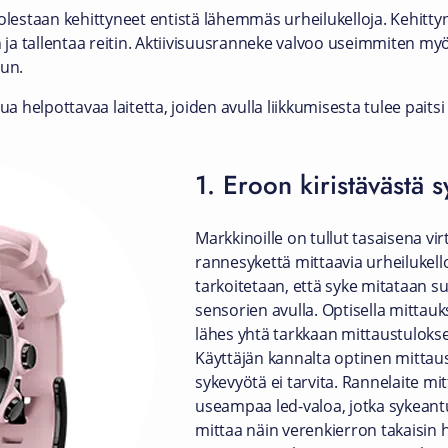
lestaan kehittyneet entistä lähemmäs urheilukelloja. Kehittyne
a tallentaa reitin. Aktiivisuusranneke valvoo useimmiten myö
uun.
lua helpottavaa laitetta, joiden avulla liikkumisesta tulee pai
1. Eroon kiristävästä 
Markkinoille on tullut tasaisena vi
rannesykettä mittaavia urheilukello
tarkoitetaan, että syke mitataan s
sensorien avulla. Optisella mittau
lähes yhtä tarkkaan mittaustuloksee
Käyttäjän kannalta optinen mittaus
sykevyötä ei tarvita. Rannelaite mi
useampaa led-valoa, jotka sykeantu
mittaa näin verenkierron takaisin