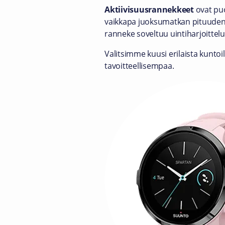
Aktiivisuusrannekkeet
ovat puo
vaikkapa juoksumatkan pituuden j
ranneke soveltuu uintiharjoittel
Valitsimme kuusi erilaista kuntoi
tavoitteellisempaa.