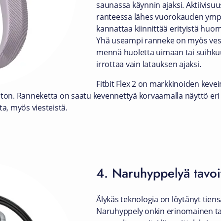
saunassa käynnin ajaksi. Aktiivisuu
ranteessa lähes vuorokauden ympär
kannattaa kiinnittää erityistä huo
Yhä useampi ranneke on myös vesitii
mennä huoletta uimaan tai suihkuu
irrottaa vain latauksen ajaksi.
Fitbit Flex 2 on markkinoiden keve
. Ranneketta on saatu kevennettyä korvaamalla näyttö eri väri
ta, myös viesteistä.
4. Naruhyppelyä tavoitt
Älykäs teknologia on löytänyt tie
Naruhyppely onkin erinomainen tap