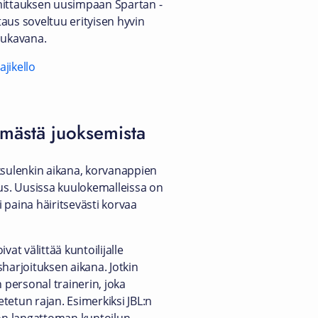
mittauksen uusimpaan Spartan -
aus soveltuu erityisen hyvin
mukavana.
jikello
emästä juoksemista
ksulenkin aikana, korvanappien
s. Uusissa kuulokemalleissa on
ei paina häiritsevästi korvaa
vat välittää kuntoilijalle
harjoituksen aikana. Jotkin
n personal trainerin, joka
tetun rajan. Esimerkiksi JBL:n