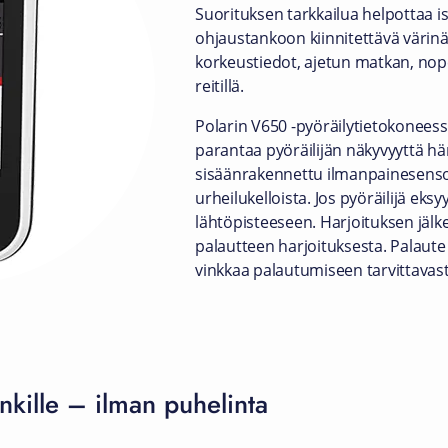
Suorituksen tarkkailua helpottaa 
ohjaustankoon kiinnitettävä värin
korkeustiedot, ajetun matkan, nop
reitillä.
Polarin V650 -pyöräilytietokoneessa
parantaa pyöräilijän näkyvyyttä h
sisäänrakennettu ilmanpainesensor
urheilukelloista. Jos pyöräilijä eksyy
lähtöpisteeseen. Harjoituksen jälk
palautteen harjoituksesta. Palaute
vinkkaa palautumiseen tarvittavast
nkille – ilman puhelinta