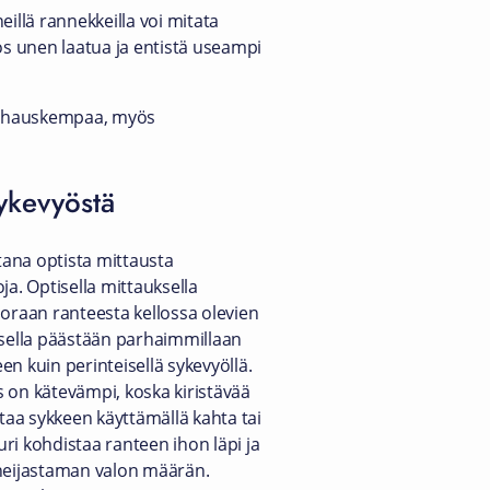
illä rannekkeilla voi mitata
s unen laatua ja entistä useampi
tsi hauskempaa, myös
sykevyöstä
rtana optista mittausta
ja. Optisella mittauksella
uoraan ranteesta kellossa olevien
ksella päästään parhaimmillaan
n kuin perinteisellä sykevyöllä.
 on kätevämpi, koska kiristävää
ttaa sykkeen käyttämällä kahta tai
ri kohdistaa ranteen ihon läpi ja
 heijastaman valon määrän.