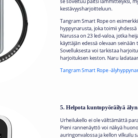
se soveltuu paitsi lämmittelyksi, 
kestävyysharjoitteluun.
Tangram Smart Rope on esimerkki
hyppynarusta, joka toimii yhdessä 
Narussa on 23 led-valoa, jotka he
käyttäjän edessä olevaan seinään 
Sovelluksesta voi tarkistaa harjoitu
harjoituksen keston. Naru ladataan
Tangram Smart Rope -älyhyppyna
5. Helpota kuntopyöräilyä älyn
Urheilukello ei ole välttämättä paras 
Pieni rannenäyttö voi näkyä huonos
auringonvalossa ja kellon vilkuilu 