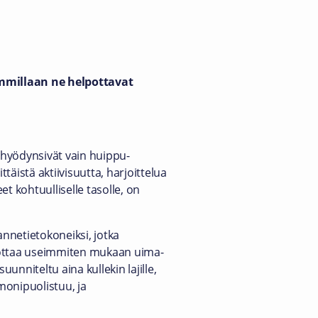
immillaan ne helpottavat
a hyödynsivät vain huippu-
täistä aktiivisuutta, harjoittelua
t kohtuulliselle tasolle, on
nnetietokoneiksi, jotka
oi ottaa useimmiten mukaan uima-
uunniteltu aina kullekin lajille,
 monipuolistuu, ja