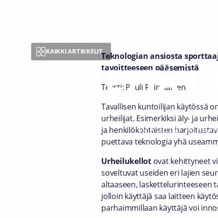
KAIKKI ARTIKKELIT
Teknologian ansiosta sporttaaj
6 LAITETTA L
tavoitteeseen pääsemistä
Teksti: Pauli Reinikainen
Tavallisen kuntoilijan käytössä o
urheilijat. Esimerkiksi äly- ja ur
13.6.2017
-
Puheen
ja henkilökohtaisten harjoitustav
puettava teknologia yhä useamman
Urheilukellot
ovat kehittyneet v
soveltuvat useiden eri lajien se
altaaseen, laskettelurinteeseen tai
jolloin käyttäjä saa laitteen käy
parhaimmillaan käyttäjä voi inno