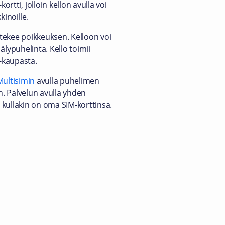
tti, jolloin kellon avulla voi
kinoille.
 tekee poikkeuksen. Kelloon voi
älypuhelinta. Kello toimii
 -kaupasta.
Multisimin
avulla puhelimen
n. Palvelun avulla yhden
 kullakin on oma SIM-korttinsa.