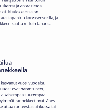
 on langattoman kuntoilun
tuskerrat ja antaa tietoa
eksi. Kuulokkeessa on
aus tapahtuu korvasensorilla, ja
okkeen kautta milloin tahansa
ailua
nekkeella
 kasvanut vuosi vuodelta.
uudet ovat parantuneet,
eet aikaisempaa suurempaa
yimmät rannekkeet ovat lähes
e ottaa ranteesta suihkussa tai