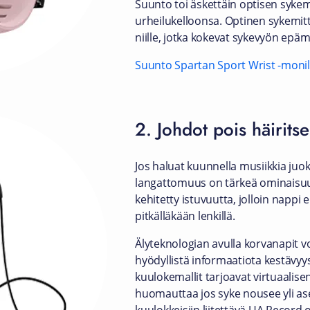
Suunto toi äskettäin optisen syke
urheilukelloonsa. Optinen sykemitt
niille, jotka kokevat sykevyön epä
Suunto Spartan Sport Wrist -monila
2. Johdot pois häirits
Jos haluat kuunnella musiikkia juo
langattomuus on tärkeä ominaisuu
kehitetty istuvuutta, jolloin nappi 
pitkälläkään lenkillä.
Älyteknologian avulla korvanapit voi
hyödyllistä informaatiota kestävyys
kuulokemallit tarjoavat virtuaalise
huomauttaa jos syke nousee yli ase