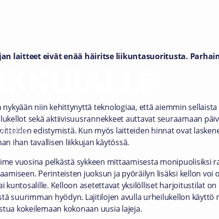
an laitteet eivät enää häiritse liikuntasuoritusta. Parha
IIKKUJALLE
n nykyään niin kehittynyttä teknologiaa, että aiemmin sellaist
heilukellot sekä aktiivisuusrannekkeet auttavat seuraamaan päivit
aiheet
oitteiden edistymistä. Kun myös laitteiden hinnat ovat laskenee
 ihan tavallisen liikkujan käytössä.
iime vuosina pelkästä sykkeen mittaamisesta monipuolisiksi ra
uraamiseen. Perinteisten juoksun ja pyöräilyn lisäksi kellon v
 kuntosalille. Kelloon asetettavat yksilölliset harjoitustilat on s
töstä suurimman hyödyn. Lajitilojen avulla urheilukellon käyttö
stua kokeilemaan kokonaan uusia lajeja.