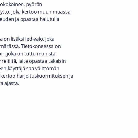
isokokoinen, pyörän
äyttö, joka kertoo muun muassa
euden ja opastaa halutulla
 on lisäksi led-valo, joka
ämärässä. Tietokoneessa on
i, joka on tuttu monista
 reitiltä, laite opastaa takaisin
een käyttäjä saa välittömän
 kertoo harjoituskuormituksen ja
a ajasta.