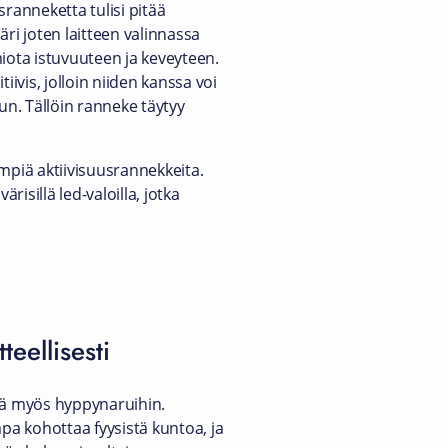
sranneketta tulisi pitää
i joten laitteen valinnassa
miota istuvuuteen ja keveyteen.
vis, jolloin niiden kanssa voi
n. Tällöin ranneke täytyy
impiä aktiivisuusrannekkeita.
sillä led-valoilla, jotka
eellisesti
nsä myös hyppynaruihin.
a kohottaa fyysistä kuntoa, ja