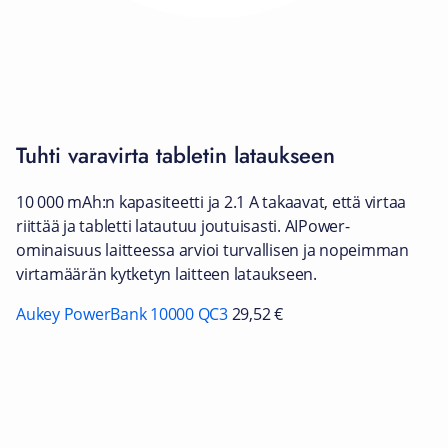
Tuhti varavirta tabletin lataukseen
10 000 mAh:n kapasiteetti ja 2.1 A takaavat, että virtaa
riittää ja tabletti latautuu joutuisasti. AIPower-
ominaisuus laitteessa arvioi turvallisen ja nopeimman
virtamäärän kytketyn laitteen lataukseen.
Aukey PowerBank 10000 QC3
29,52 €