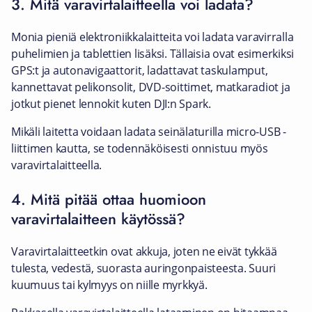
3. Mitä varavirtalaitteella voi ladata?
Monia pieniä elektroniikkalaitteita voi ladata varavirralla
puhelimien ja tablettien lisäksi. Tällaisia ovat esimerkiksi
GPS:t ja autonavigaattorit, ladattavat taskulamput,
kannettavat pelikonsolit, DVD-soittimet, matkaradiot ja
jotkut pienet lennokit kuten DJI:n Spark.
Mikäli laitetta voidaan ladata seinälaturilla micro-USB -
liittimen kautta, se todennäköisesti onnistuu myös
varavirtalaitteella.
4. Mitä pitää ottaa huomioon
varavirtalaitteen käytössä?
Varavirtalaitteetkin ovat akkuja, joten ne eivät tykkää
tulesta, vedestä, suorasta auringonpaisteesta. Suuri
kuumuus tai kylmyys on niille myrkkyä.