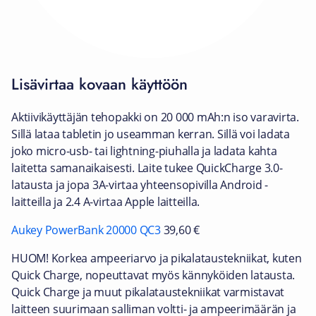
Lisävirtaa kovaan käyttöön
Aktiivikäyttäjän tehopakki on 20 000 mAh:n iso varavirta.
Sillä lataa tabletin jo useamman kerran. Sillä voi ladata
joko micro-usb- tai lightning-piuhalla ja ladata kahta
laitetta samanaikaisesti. Laite tukee QuickCharge 3.0-
latausta ja jopa 3A-virtaa yhteensopivilla Android -
laitteilla ja 2.4 A-virtaa Apple laitteilla.
Aukey PowerBank 20000 QC3
39,60 €
HUOM! Korkea ampeeriarvo ja pikalataustekniikat, kuten
Quick Charge, nopeuttavat myös kännyköiden latausta.
Quick Charge ja muut pikalataustekniikat varmistavat
laitteen suurimaan salliman voltti- ja ampeerimäärän ja