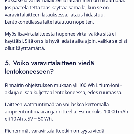
Pakkasella varavirtalaitteella lataaminen on hitaampaa.
Jos päätelaitetta taas käyttää samalla, kun se on
varavirtalaitteen latauksessa, lataus hidastuu.
Lentokonetilassa laite latautuu nopeiten.
Myös lisävirtalaitteesta hupenee virta, vaikka sitä ei
käyttäisi. Sitä on siis hyvä ladata aika ajoin, vaikka se olisi
ollut käytttämättä.
5. Voiko varavirtalaitteen viedä
lentokoneeseen?
Finnairin ohjeistuksen mukaan yli 100 Wh Litium-Ioni -
akkuja ei saa kuljettaa lentokoneessa, edes ruumassa.
Laitteen wattituntimäärän voi laskea kertomalla
ampeerituntimäärän jännitteellä. Esimerkiksi 10000 mAh
eli 10 Ah x 5V = 50 Wh.
Pienemmät varavirtalaitteetkin on syytä viedä