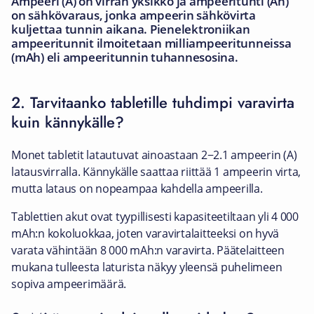
Ampeeri (A) on virran yksikkö ja ampeeritunti (Ah)
on sähkövaraus, jonka ampeerin sähkövirta
kuljettaa tunnin aikana. Pienelektroniikan
ampeeritunnit ilmoitetaan milliampeeritunneissa
(mAh) eli ampeeritunnin tuhannesosina.
2. Tarvitaanko tabletille tuhdimpi varavirta
kuin kännykälle?
Monet tabletit latautuvat ainoastaan 2−2.1 ampeerin (A)
latausvirralla. Kännykälle saattaa riittää 1 ampeerin virta,
mutta lataus on nopeampaa kahdella ampeerilla.
Tablettien akut ovat tyypillisesti kapasiteetiltaan yli 4 000
mAh:n kokoluokkaa, joten varavirtalaitteeksi on hyvä
varata vähintään 8 000 mAh:n varavirta. Päätelaitteen
mukana tulleesta laturista näkyy yleensä puhelimeen
sopiva ampeerimäärä.