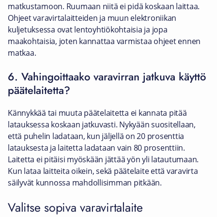
matkustamoon. Ruumaan niitä ei pidä koskaan laittaa.
Ohjeet varavirtalaitteiden ja muun elektroniikan
kuljetuksessa ovat lentoyhtiökohtaisia ja jopa
maakohtaisia, joten kannattaa varmistaa ohjeet ennen
matkaa.
6. Vahingoittaako varavirran jatkuva käyttö
päätelaitetta?
Kännykkää tai muuta päätelaitetta ei kannata pitää
latauksessa koskaan jatkuvasti. Nykyään suositellaan,
että puhelin ladataan, kun jäljellä on 20 prosenttia
latauksesta ja laitetta ladataan vain 80 prosenttiin.
Laitetta ei pitäisi myöskään jättää yön yli latautumaan.
Kun lataa laitteita oikein, sekä päätelaite että varavirta
säilyvät kunnossa mahdollisimman pitkään.
Valitse sopiva varavirtalaite