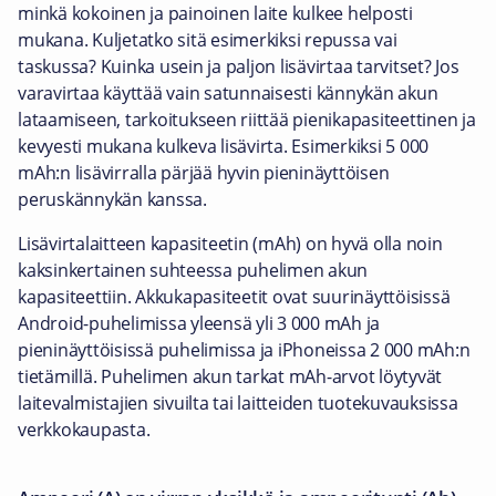
minkä kokoinen ja painoinen laite kulkee helposti
mukana. Kuljetatko sitä esimerkiksi repussa vai
taskussa? Kuinka usein ja paljon lisävirtaa tarvitset? Jos
varavirtaa käyttää vain satunnaisesti kännykän akun
lataamiseen, tarkoitukseen riittää pienikapasiteettinen ja
kevyesti mukana kulkeva lisävirta. Esimerkiksi 5 000
mAh:n lisävirralla pärjää hyvin pieninäyttöisen
peruskännykän kanssa.
Lisävirtalaitteen kapasiteetin (mAh) on hyvä olla noin
kaksinkertainen suhteessa puhelimen akun
kapasiteettiin. Akkukapasiteetit ovat suurinäyttöisissä
Android-puhelimissa yleensä yli 3 000 mAh ja
pieninäyttöisissä puhelimissa ja iPhoneissa 2 000 mAh:n
tietämillä. Puhelimen akun tarkat mAh-arvot löytyvät
laitevalmistajien sivuilta tai laitteiden tuotekuvauksissa
verkkokaupasta.