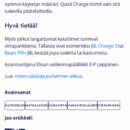
optimoi käytetyn määrän. Quick Charge toimii vain sitä
tukevilla päätelaitteilla.
Hyvä tietää!
Myös jotkut langattomat kaiuttimet toimivat
virtapankkeina. Tällaisia ovat esimerkiksi
JBL Charge 3
tai
Beats Pill+
JBL kestää jopa sadetta tai kastumista.
Asiantuntijana Elisan valikoimapäällikkö E-P Leppänen.
Lue,
miten säästää puhelimen akkua
.
Avainsanat
ÄLYPUHELIN
MATKALATURI
VARAVIRTA
VARAVIRTALÄHDE
VIRTAPANKKI
Jaa artikkeli: