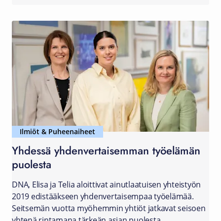
Ilmiöt & Puheenaiheet
Yhdessä yhdenvertaisemman työelämän
puolesta
DNA, Elisa ja Telia aloittivat ainutlaatuisen yhteistyön
2019 edistääkseen yhdenvertaisempaa työelämää.
Seitsemän vuotta myöhemmin yhtiöt jatkavat seisoen
yhtenä rintamana tärkeän asian puolesta.