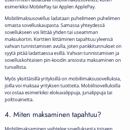
esimerkiksi MobilePay tai Applen ApplePay.
Mobiilimaksusovellus ladataan puhelimeen puhelimen
omasta sovelluskaupasta. Samassa yhteydessä
sovellukseen voi liittää yhden tai useamman
maksukortin. Korttien liittäminen tapahtuu yleensä
vahvan tunnistamisen avulla, joten pankkitunnukset on
syytä pitää ladattaessa esillä. Vahvan tunnistamisen ja
sovelluskohtaisen pin-koodin ansiosta maksaminen on
turvallista.
Myös yksittäisillä yrityksillä on mobiilimaksusovelluksia,
joilla voi maksaa yrityksen tuotteita. Mobiilisovelluksilla
voi ostaa esimerkiksi elokuvalippuja, junalippuja tai
polttoainetta.
4. Miten maksaminen tapahtuu?
Mobiilimaksaminen vaihtelee sovelluksesta toiseen,