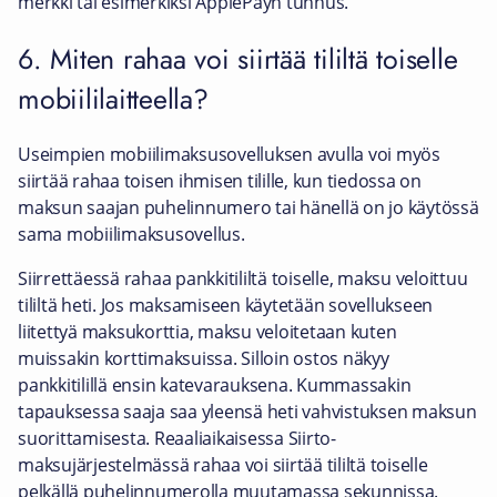
merkki tai esimerkiksi ApplePayn tunnus.
6. Miten rahaa voi siirtää tililtä toiselle
mobiililaitteella?
Useimpien mobiilimaksusovelluksen avulla voi myös
siirtää rahaa toisen ihmisen tilille, kun tiedossa on
maksun saajan puhelinnumero tai hänellä on jo käytössä
sama mobiilimaksusovellus.
Siirrettäessä rahaa pankkitililtä toiselle, maksu veloittuu
tililtä heti. Jos maksamiseen käytetään sovellukseen
liitettyä maksukorttia, maksu veloitetaan kuten
muissakin korttimaksuissa. Silloin ostos näkyy
pankkitilillä ensin katevarauksena. Kummassakin
tapauksessa saaja saa yleensä heti vahvistuksen maksun
suorittamisesta. Reaaliaikaisessa Siirto-
maksujärjestelmässä rahaa voi siirtää tililtä toiselle
pelkällä puhelinnumerolla muutamassa sekunnissa.