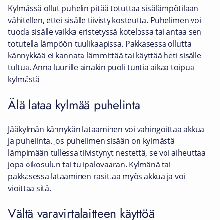
Kylmässä ollut puhelin pitää totuttaa sisälämpötilaan
vähitellen, ettei sisälle tiivisty kosteutta. Puhelimen voi
tuoda sisälle vaikka eristetyssä kotelossa tai antaa sen
totutella lämpöön tuulikaapissa. Pakkasessa ollutta
kännykkää ei kannata lämmittää tai käyttää heti sisälle
tultua. Anna luurille ainakin puoli tuntia aikaa toipua
kylmästä
Älä lataa kylmää puhelinta
Jääkylmän kännykän lataaminen voi vahingoittaa akkua
ja puhelinta. Jos puhelimen sisään on kylmästä
lämpimään tullessa tiivistynyt nestettä, se voi aiheuttaa
jopa oikosulun tai tulipalovaaran. Kylmänä tai
pakkasessa lataaminen rasittaa myös akkua ja voi
vioittaa sitä.
Vältä varavirtalaitteen käyttöä