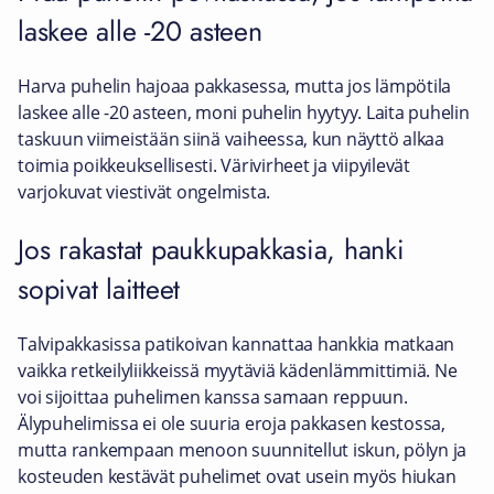
laskee alle -20 asteen
Harva puhelin hajoaa pakkasessa, mutta jos lämpötila
laskee alle -20 asteen, moni puhelin hyytyy. Laita puhelin
taskuun viimeistään siinä vaiheessa, kun näyttö alkaa
toimia poikkeuksellisesti. Värivirheet ja viipyilevät
varjokuvat viestivät ongelmista.
Jos rakastat paukkupakkasia, hanki
sopivat laitteet
Talvipakkasissa patikoivan kannattaa hankkia matkaan
vaikka retkeilyliikkeissä myytäviä kädenlämmittimiä. Ne
voi sijoittaa puhelimen kanssa samaan reppuun.
Älypuhelimissa ei ole suuria eroja pakkasen kestossa,
mutta rankempaan menoon suunnitellut iskun, pölyn ja
kosteuden kestävät puhelimet ovat usein myös hiukan