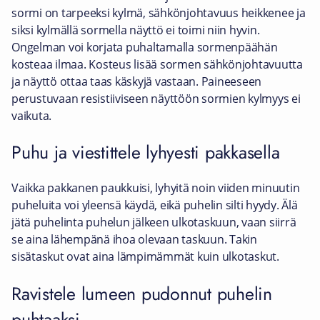
sormi on tarpeeksi kylmä, sähkönjohtavuus heikkenee ja
siksi kylmällä sormella näyttö ei toimi niin hyvin.
Ongelman voi korjata puhaltamalla sormenpäähän
kosteaa ilmaa. Kosteus lisää sormen sähkönjohtavuutta
ja näyttö ottaa taas käskyjä vastaan. Paineeseen
perustuvaan resistiiviseen näyttöön sormien kylmyys ei
vaikuta.
Puhu ja viestittele lyhyesti pakkasella
Vaikka pakkanen paukkuisi, lyhyitä noin viiden minuutin
puheluita voi yleensä käydä, eikä puhelin silti hyydy. Älä
jätä puhelinta puhelun jälkeen ulkotaskuun, vaan siirrä
se aina lähempänä ihoa olevaan taskuun. Takin
sisätaskut ovat aina lämpimämmät kuin ulkotaskut.
Ravistele lumeen pudonnut puhelin
puhtaaksi