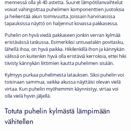
mennessä olla yli 40 astetta. Suuret lämpötilanvaihtelut
voivat vahingoittaa puhelimen komponenttien juotoksia
ja heikentää akun toimivuutta. Joissain harvinaisissa
tapauksissa näyttö on haljennut kovassa pakkasessa.
Puhelin on hyvä viedä pakkaseen jonkin verran kylmää
eristävässä taskussa. Esimerkiksi untuvatakin povitasku,
lähellä ihoa, on hyvä paikka. Hikilenkillä ihon ja kännykän
välissä on kuitenkin hyvä olla eristäviä kerroksia, ettei hiki
tiivisty kännykän liittimien kautta puhelimen sisään.
Kylmyys purkaa puhelimesta latauksen. Siksi puhelin voi
toisinaan sammua, vaikka akussa näyttäisi olevan vielä
virtaa. Kun puhelin myöhemmin käynnistyy, virtaa voi
olla vielä hyvin jäljellä.
Totuta puhelin kylmästä lämpimään
vähitellen