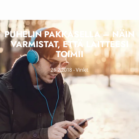
PUHELIN PAKKASELLA – NÄIN
VARMISTAT, ETTÄ LAITTEESI
TOIMII
26.2.2018
-
Vinkit