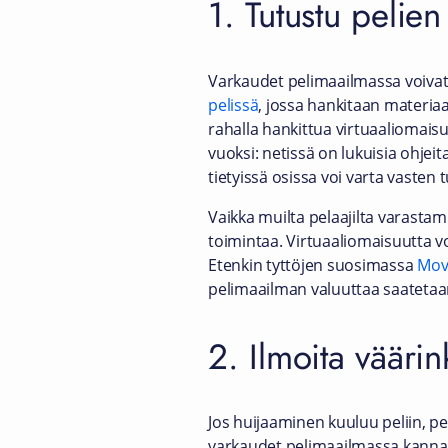
1. Tutustu pelie
Varkaudet pelimaailmassa voivat
pelissä
, jossa hankitaan materia
rahalla hankittua virtuaaliomaisu
vuoksi: netissä on lukuisia ohjeit
tietyissä osissa voi varta vasten
Vaikka muilta pelaajilta varastam
toimintaa. Virtuaaliomaisuutta vo
Etenkin tyttöjen suosimassa
Movi
pelimaailman valuuttaa saatetaan 
2. Ilmoita väärin
Jos huijaaminen kuuluu peliin, p
varkaudet pelimaailmassa kannatta