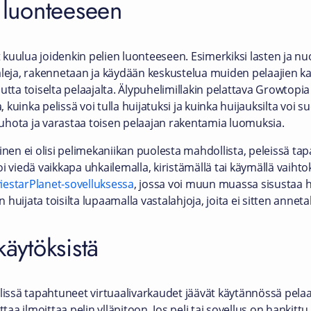
n luonteeseen
 kuulua joidenkin pelien luonteeseen. Esimerkiksi lasten ja 
aleja, rakennetaan ja käydään keskustelua muiden pelaajien k
utta toiselta pelaajalta. Älypuhelimillakin pelattava Growtop
a, kuinka pelissä voi tulla huijatuksi ja kuinka huijauksilta voi
 tuhota ja varastaa toisen pelaajan rakentamia luomuksia.
inen ei olisi pelimekaniikan puolesta mahdollista, peleissä tapa
i viedä vaikkapa uhkailemalla, kiristämällä tai käymällä vaihto
estarPlanet-sovelluksessa
, jossa voi muun muassa sisustaa h
huijata toisilta lupaamalla vastalahjoja, joita ei sitten annet
käytöksistä
elissä tapahtuneet virtuaalivarkaudet jäävät käytännössä pela
a ilmoittaa pelin ylläpitoon. Jos peli tai sovellus on hankitt