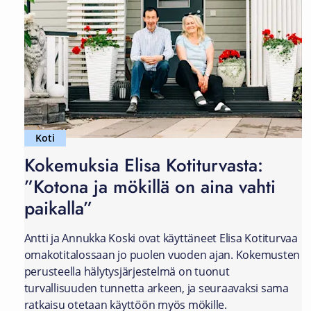
Koti
Kokemuksia Elisa Kotiturvasta:
”Kotona ja mökillä on aina vahti
paikalla”
Antti ja Annukka Koski ovat käyttäneet Elisa Kotiturvaa
omakotitalossaan jo puolen vuoden ajan. Kokemusten
perusteella hälytysjärjestelmä on tuonut
turvallisuuden tunnetta arkeen, ja seuraavaksi sama
ratkaisu otetaan käyttöön myös mökille.