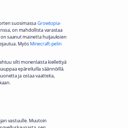
nuorten suosimassa
Growtopia-
anssa, on mahdollista varastaa
ia on saanut mainetta huijauksien
 suojautua. Myös
Minecraft-pelin
htuu silti monenlaista kiellettyä
kauppaa epäreiluilla säännöillä.
uonetta ja ostaa vaatteita,
akaan.
ajan vastuulle. Muutoin
u sovelluskaupasta, sen