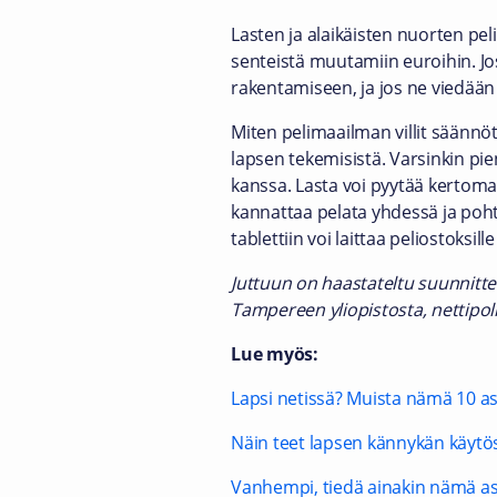
Lasten ja alaikäisten nuorten pe
senteistä muutamiin euroihin. Jo
rakentamiseen, ja jos ne viedään 
Miten pelimaailman villit säännö
lapsen tekemisistä. Varsinkin pie
kanssa. Lasta voi pyytää kertoma
kannattaa pelata yhdessä ja poht
tablettiin voi laittaa peliostoks
Juttuun on haastateltu suunnittel
Tampereen yliopistosta, nettipolii
Lue myös:
Lapsi netissä? Muista nämä 10 as
Näin teet lapsen kännykän käytöst
Vanhempi, tiedä ainakin nämä as