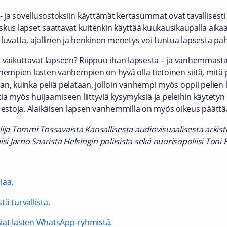
li- ja sovellusostoksiin käyttämät kertasummat ovat tavallise
skus lapset saattavat kuitenkin käyttää kuukausikaupalla aik
luvatta, ajallinen ja henkinen menetys voi tuntua lapsesta pah
t vaikuttavat lapseen? Riippuu ihan lapsesta – ja vanhemmasta
nempien lasten vanhempien on hyvä olla tietoinen siitä, mitä p
an, kuinka peliä pelataan, jolloin vanhempi myös oppii pelien 
ia myös huijaamiseen liittyviä kysymyksiä ja peleihin käytety
ille estoja. Alaikäisen lapsen vanhemmilla on myös oikeus päätt
ija Tommi Tossavaista Kansallisesta audiovisuaalisesta arkistos
si Jarno Saarista Helsingin poliisista sekä nuorisopoliisi Toni Re
iaa.
ä turvallista.
iat lasten WhatsApp-ryhmistä.