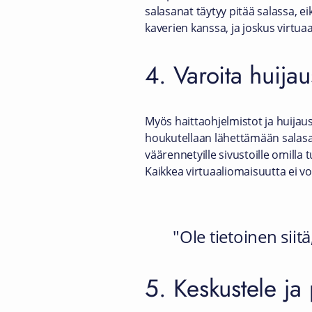
salasanat täytyy pitää salassa, ei
kaverien kanssa, ja joskus virtua
4. Varoita huijau
Myös haittaohjelmistot ja huijauss
houkutellaan lähettämään salasan
väärennetyille sivustoille omilla 
Kaikkea virtuaaliomaisuutta ei vo
Ole tietoinen siit
5. Keskustele ja