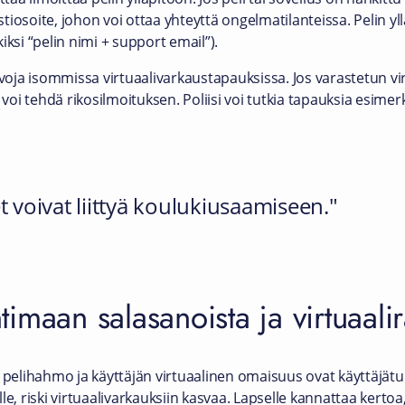
iosoite, johon voi ottaa yhteyttä ongelmatilanteissa. Pelin y
iksi “pelin nimi + support email”).
voja isommissa virtuaalivarkaustapauksissa. Jos varastetun v
 voi tehdä rikosilmoituksen. Poliisi voi tutkia tapauksia esimer
t voivat liittyä koulukiusaamiseen.
imaan salasanoista ja virtuaali
a pelihahmo ja käyttäjän virtuaalinen omaisuus ovat käyttäjät
e, riski virtuaalivarkauksiin kasvaa. Lapselle kannattaa kertoa