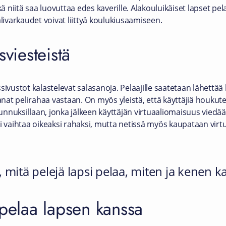
kä niitä saa luovuttaa edes kaverille. Alakouluikäiset lapset pela
alivarkaudet voivat liittyä koulukiusaamiseen.
sviesteistä
ivustot kalastelevat salasanoja. Pelaajille saatetaan lähettää 
at pelirahaa vastaan. On myös yleistä, että käyttäjiä houkut
tunnuksillaan, jonka jälkeen käyttäjän virtuaaliomaisuus viedään
i vaihtaa oikeaksi rahaksi, mutta netissä myös kaupataan virt
ä, mitä pelejä lapsi pelaa, miten ja kenen k
 pelaa lapsen kanssa