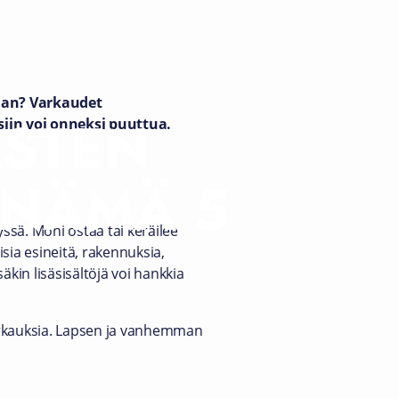
taan? Varkaudet
ASTEN
siin voi onneksi puuttua.
 NÄMÄ 5
ssä. Moni ostaa tai keräilee
isia esineitä, rakennuksia,
säkin lisäsisältöjä voi hankkia
varkauksia. Lapsen ja vanhemman