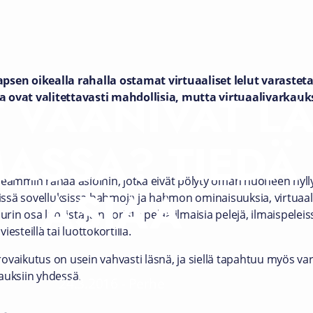
apsen oikealla rahalla ostamat virtuaaliset lelut varaste
 VAANIVAT L
a ovat valitettavasti mahdollisia, mutta virtuaalivarkauk
MASSA? TIEDÄ
seammin rahaa asioihin, jotka eivät pölyty oman huoneen hylly
ASIAA
llisissä sovelluksissa hahmoja ja hahmon ominaisuuksia, virtuaal
urin osa lapsista ja nuorista pelaa ilmaisia pelejä, ilmaispeleis
iesteillä tai luottokortilla.
rovaikutus on usein vahvasti läsnä, ja siellä tapahtuu myös 
auksiin yhdessä.
24.3.2016
-
Perhe