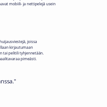
avat mobiili- ja nettipelejä usein
huijausviestejä, joissa
ellaan kirjautumaan
 tai pelitili tyhjennetään.
uaalitavaraa pimeästi.
anssa.