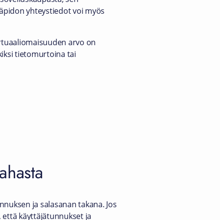
lläpidon yhteystiedot voi myös
irtuaaliomaisuuden arvo on
kiksi tietomurtoina tai
rahasta
unnuksen ja salasanan takana. Jos
, että käyttäjätunnukset ja