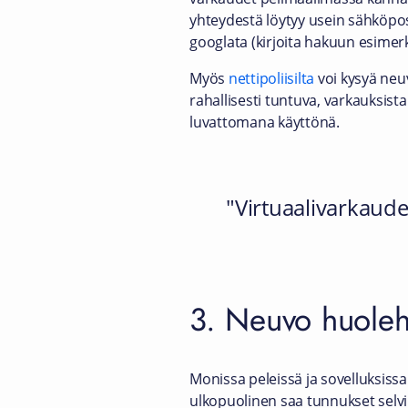
yhteydestä löytyy usein sähköpost
googlata (kirjoita hakuun esimerk
Myös
nettipoliisilta
voi kysyä neu
rahallisesti tuntuva, varkauksista
luvattomana käyttönä.
Virtuaalivarkaude
3. Neuvo huoleht
Monissa peleissä ja sovelluksiss
ulkopuolinen saa tunnukset selvill