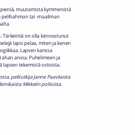
sti pieniä, muutamista kymmenistä
aa pelihahmon tai -maailman
alta.
. Tärkeintä on olla kiinnostunut
elejä lapsi pelaa, miten ja kenen
logiikkaa. Lapsen kanssa
n rahan arvoa. Puhelimeen ja
ää lapsen tekemistä ostoista.
ta, pelitutkija Janne Paavilaista
inikaista Mikkelin poliisista.