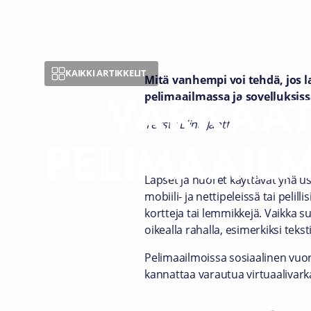
KAIKKI ARTIKKELIT
Mitä vanhempi voi tehdä, jos l
VARKAAT
pelimaailmassa ja sovelluksiss
Teksti: Elina Jäntti
PELIMAAIL
Lapset ja nuoret käyttävät yhä u
mobiili- ja nettipeleissä tai peli
kortteja tai lemmikkejä. Vaikka su
oikealla rahalla, esimerkiksi tekstiv
Pelimaailmoissa sosiaalinen vuo
kannattaa varautua virtuaalivark