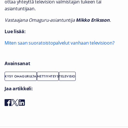
ottaa yhteyttä television valmistajan tukeen tai
asiantuntijaan.
Vastaajana Omaguru-asiantuntija
Mikko Eriksson
.
Lue lisää:
Miten saan suoratoistopalvelut vanhaan televisioon?
Avainsanat
KYSY OMAGURULTA
NETTIYHTEYS
TELEVISIO
Jaa artikkeli: