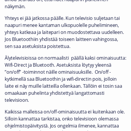
näkymän.
Yhteys ei jää jatkossa päälle. Kun televisio suljetaan tai
naapuri menee kantaman ulkopuolelle puhelimineen,
yhteys katkeaa ja laitepari on muodostettava uudelleen.
Jos Bluetoothiin yhdistää toiseen laitteen vahingossa,
sen saa asetuksista poistettua.
Älytelevisioissa on normaalisti päällä kaksi ominaisuutta:
Wifi-Direct ja Bluetooth. Asetuksista löytyy yleensä
”on/off” -toiminnot näille ominaisuuksille. On/off -
kytkimellä saa Bluetoothin ja wifi-directin pois, jolloin
laite ei näy muille laitteilla ollenkaan. Tällöin ei tosin saa
omaakaan puhelinta yhdistettyä langattomasti
televisioon.
Kaikissa malleissa on/off-ominaisuutta ei kuitenkaan ole.
Silloin kannattaa tarkistaa, onko televisioon olemassa
ohjelmistopäivitystä. Jos ongelmia ilmenee, kannattaa