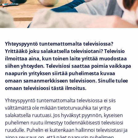
Yhteyspyyntö tuntemattomalta televisiossa?
Yrittääkö joku salakatsella televisiotani? Televisio
ilmoittaa aina, kun toinen laite yrittää muodostaa
siihen yhteyden.
Televisiosi saattaa poimia vaikkapa
naapurin yrityksen siirtää puhelimesta kuvaa
omaan samanmerkkiseen televisioon. Sinulle tulee
omaan televisioosi tästä ilmoitus.
Yhteyspyyntö tuntemattomalta televisiossa ei siis
välttämättä ole mikään tietoturvauhka tai yritys
salakatsella ruutuasi. Jos hyväksyt pyynnön, kyseisen
puhelimen ruutu ilmestyy todennäköisesti televisiosi
ruudulle. Puhelin ei kuitenkaan hallinnoi televisiotasi ja
ainoa seuraus on, että näet naapurin puhelimen