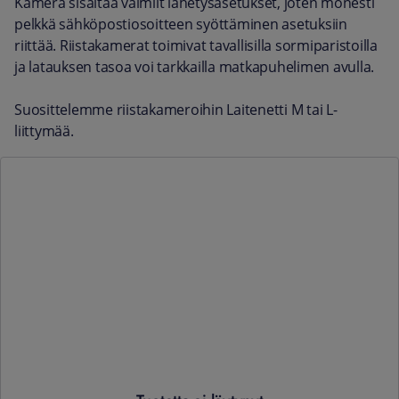
Kamera sisältää valmiit lähetysasetukset, joten monesti
pelkkä sähköpostiosoitteen syöttäminen asetuksiin
riittää. Riistakamerat toimivat tavallisilla sormiparistoilla
ja latauksen tasoa voi tarkkailla matkapuhelimen avulla.
Suosittelemme riistakameroihin Laitenetti M tai L-
liittymää.