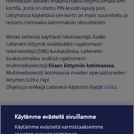
toimitetaan laitteen mukana tuleva liittymä omalla sim-
kortilla, josta on otettu PIN-koodin kysely pois.
Liittymässä käytettävä sim-kortti on myös suunniteltu ja
testattu toimivaksi äärimmäisiin olosuhteisiin.
Monet laitteista käyttävät tekstiviestejä. Kaikki
Laitenetti-liittymät sisältävätkin rajattomasti
tekstiviestiejä (SMS) kuukaudessa. Laitenetin
kuukausimaksu sisältää rajattomasti
multimediaviestejä
Elisan liittymiin kotimaassa.
Multimediaviestit kotimaassa muiden operaattoreiden
liittymiin 0,09 e / kpl
Ohjeita ja vinkkejä Laitenetin käyttöön löydät
täältä
.
Käytämme evästeitä sivuillamme
Laitteet & liittymät
Käytämme evästeitä varmistaaksemme