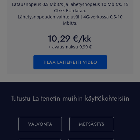
Latausnopeus 0,5 Mbit/s ja lähetysnopeus 10 Mbit/s. 15
Gt/kk EU-dataa.
Lähetysnopeuden vaihteluvälit 4G-verkossa 0,5-10
Mbit/s.
10,29 €/kk
+ avausmaksu 9,99 €
TILAA LAITENETTI VIDEO
Tutustu Laitenetin muihin käyttökohteisiin
VALVONTA
METSÄSTYS