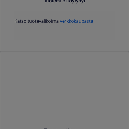
Tuotetta ei löytynyt
Katso tuotevalikoima
verkkokaupasta