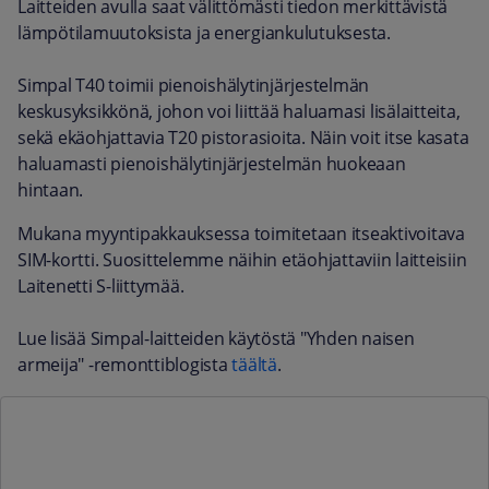
Laitteiden avulla saat välittömästi tiedon merkittävistä
lämpötilamuutoksista ja energiankulutuksesta.
Simpal T40 toimii pienoishälytinjärjestelmän
keskusyksikkönä, johon voi liittää haluamasi lisälaitteita,
sekä ekäohjattavia T20 pistorasioita. Näin voit itse kasata
haluamasti pienoishälytinjärjestelmän huokeaan
hintaan.
Mukana myyntipakkauksessa toimitetaan itseaktivoitava
SIM-kortti. Suosittelemme näihin etäohjattaviin laitteisiin
Laitenetti S-liittymää.
Lue lisää Simpal-laitteiden käytöstä "Yhden naisen
armeija" -remonttiblogista
täältä
.